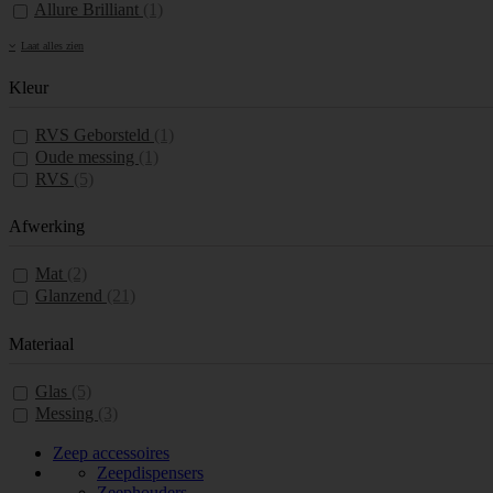
Allure Brilliant
(1)
Laat alles zien
Kleur
RVS Geborsteld
(1)
Oude messing
(1)
RVS
(5)
Afwerking
Mat
(2)
Glanzend
(21)
Materiaal
Glas
(5)
Messing
(3)
Zeep accessoires
Zeepdispensers
Zeephouders