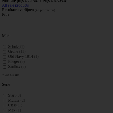
Normale prijs
€ 7.156,11
Prijs
€ 6.305,61
All sale products
Resultaten verfijnen
(42 producten)
Prijs
Merk
Schulz
(1)
Grohe
(11)
Old Navy 1914
(1)
Plieger
(9)
Sanilux
(2)
Laat alles zien
Serie
Start
(3)
Murcia
(2)
Class
(1)
Max
(1)