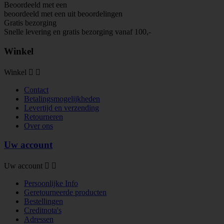
Beoordeeld met een
beoordeeld met een
uit
beoordelingen
Gratis bezorging
Snelle levering en gratis bezorging vanaf 100,-
Winkel
Winkel


Contact
Betalingsmogelijkheden
Levertijd en verzending
Retourneren
Over ons
Uw account
Uw account


Persoonlijke Info
Geretourneerde producten
Bestellingen
Creditnota's
Adressen