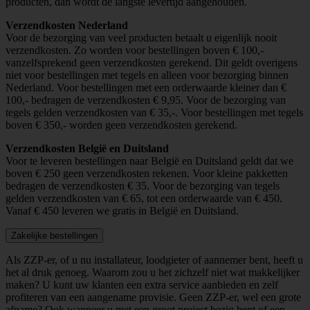
producten, dan wordt de langste levertijd aangehouden.
Verzendkosten Nederland
Voor de bezorging van veel producten betaalt u eigenlijk nooit
verzendkosten. Zo worden voor bestellingen boven € 100,-
vanzelfsprekend geen verzendkosten gerekend. Dit geldt overigens
niet voor bestellingen met tegels en alleen voor bezorging binnen
Nederland. Voor bestellingen met een orderwaarde kleiner dan €
100,- bedragen de verzendkosten € 9,95. Voor de bezorging van
tegels gelden verzendkosten van € 35,-. Voor bestellingen met tegels
boven € 350,- worden geen verzendkosten gerekend.
Verzendkosten België en Duitsland
Voor te leveren bestellingen naar België en Duitsland geldt dat we
boven € 250 geen verzendkosten rekenen. Voor kleine pakketten
bedragen de verzendkosten € 35. Voor de bezorging van tegels
gelden verzendkosten van € 65, tot een orderwaarde van € 450.
Vanaf € 450 leveren we gratis in België en Duitsland.
Zakelijke bestellingen
Als ZZP-er, of u nu installateur, loodgieter of aannemer bent, heeft u
het al druk genoeg. Waarom zou u het zichzelf niet wat makkelijker
maken? U kunt uw klanten een extra service aanbieden en zelf
profiteren van een aangename provisie. Geen ZZP-er, wel een grote
afname? Ook wanneer u met een groot project bezig bent of een