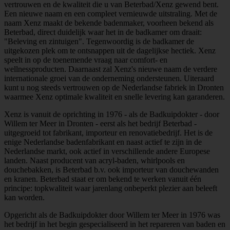
vertrouwen en de kwaliteit die u van Beterbad/Xenz gewend bent.
Een nieuwe naam en een compleet vernieuwde uitstraling. Met de
naam Xenz maakt de bekende badenmaker, voorheen bekend als
Beterbad, direct duidelijk waar het in de badkamer om draait:
"Beleving en zintuigen". Tegenwoordig is de badkamer de
uitgekozen plek om te ontsnappen uit de dagelijkse hectiek. Xenz
speelt in op de toenemende vraag naar comfort- en
wellnessproducten. Daarnaast zal Xenz's nieuwe naam de verdere
internationale groei van de onderneming ondersteunen. Uiteraard
kunt u nog steeds vertrouwen op de Nederlandse fabriek in Dronten
waarmee Xenz optimale kwaliteit en snelle levering kan garanderen.
Xenz is vanuit de oprichting in 1976 - als de Badkuipdokter - door
Willem ter Meer in Dronten - eerst als het bedrijf Beterbad -
uitgegroeid tot fabrikant, importeur en renovatiebedrijf. Het is de
enige Nederlandse badenfabrikant en naast actief te zijn in de
Nederlandse markt, ook actief in verschillende andere Europese
landen. Naast producent van acryl-baden, whirlpools en
douchebakken, is Beterbad b.v. ook importeur van douchewanden
en kranen. Beterbad staat er om bekend te werken vanuit één
principe: topkwaliteit waar jarenlang onbeperkt plezier aan beleeft
kan worden.
Opgericht als de Badkuipdokter door Willem ter Meer in 1976 was
het bedrijf in het begin gespecialiseerd in het repareren van baden en