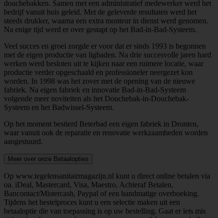
douchebakken. Samen met een administratief medewerker werd het
bedrijf vanuit huis geleid. Met de geleverde resultaten werd het
steeds drukker, waarna een extra monteur in dienst werd genomen.
Na enige tijd werd er over gestapt op het Bad-in-Bad-Systeem.
Veel succes en groei zorgde er voor dat er sinds 1993 is begonnen
met de eigen productie van ligbaden. Na drie succesvolle jaren hard
werken werd besloten uit te kijken naar een ruimere locatie, waar
productie verder opgeschaald en professioneler neergezet kon
worden. In 1998 was het zover met de opening van de nieuwe
fabriek. Na eigen fabriek en innovatie Bad-in-Bad-Systeem
volgende meer noviteiten als het Douchebak-in-Douchebak-
Systeem en het Badwissel-Systeem.
Op het moment bestierd Beterbad een eigen fabriek in Dronten,
waar vanuit ook de reparatie en renovatie werkzaamheden worden
aangestuurd.
Meer over onze Betaalopties
Op www.tegelensanitairmagazijn.nl kunt u direct online betalen via
oa. iDeal, Mastercard, Visa, Maestro, Achteraf Betalen,
Bancontact/Mistercash, Paypal of een handmatige overboeking.
Tijdens het bestelproces kunt u een selectie maken uit een
betaaloptie die van toepassing is op uw bestelling. Gaat er iets mis