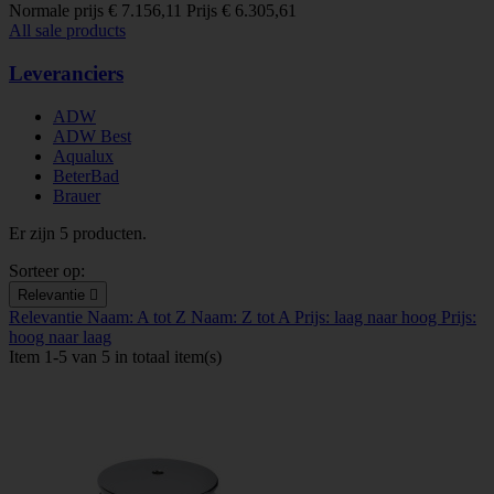
Normale prijs
€ 7.156,11
Prijs
€ 6.305,61
All sale products
Leveranciers
ADW
ADW Best
Aqualux
BeterBad
Brauer
Er zijn 5 producten.
Sorteer op:
Relevantie

Relevantie
Naam: A tot Z
Naam: Z tot A
Prijs: laag naar hoog
Prijs:
hoog naar laag
Item 1-5 van 5 in totaal item(s)