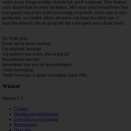
water in uw hoogwaardige douchebak goed wegloopt. Hier komen
onze douchebakafvoeren bij kijken. Met onze douchebakafvoer bent
u er garant van al het water eenvoudig wegvloeit. Zoals met al onze
producten, we bieden alleen afvoeren van hoge kwaliteit aan. U
kunt dus relaxen met de gedachte dat u het goed voor elkaar heeft.
De beste prijs
keuze uit de beste merken!
Op afspraak bezorgd
wij spreken met u een afleverdag af!
Beoordeeld met een
beoordeeld met een
uit
beoordelingen
Gratis bezorging
Snelle levering en gratis bezorging vanaf 100,-
Winkel
Winkel


Contact
Betalingsmogelijkheden
Levertijd en verzending
Retourneren
Over ons