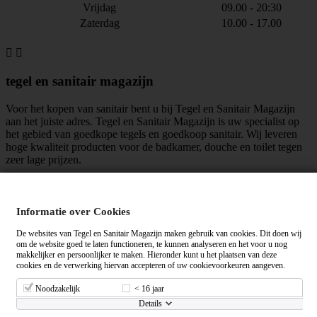
Vrijdag
09.00 - 20:30
Zaterdag
10.00 - 17.00


tegel en sanitair magazijn
Voor het kopen van sanitair bent u bij Tegel en Sanitair Magazijn
aan het juiste adres. Tegel en Sanitair Magazijn is uw specialist op
het gebied van goedkope tegels en goedkoop sanitair. Wij leveren
hoge kwaliteit producten voor de badkamer, douche en toilet tegen
zeer lage prijzen.
maar liefst
mensen vinden ons leuk!
Informatie over Cookies
Algemene voorwaarden
|
Privacy verklaring
De websites van Tegel en Sanitair Magazijn maken gebruik van cookies. Dit doen wij
om de website goed te laten functioneren, te kunnen analyseren en het voor u nog
makkelijker en persoonlijker te maken. Hieronder kunt u het plaatsen van deze
cookies en de verwerking hiervan accepteren of uw cookievoorkeuren aangeven.
Tegelensanitairmagazijn.nl wordt gemiddeld beoordeeld met een
op
basis van
+ beoordelingen.
Noodzakelijk
< 16 jaar
98% van onze klanten beveelt ons aan!
Details
© 2012 - 2026 - Tegel en Sanitair Magazijn