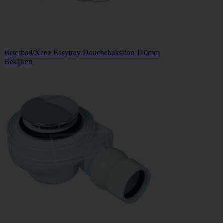
Beterbad/Xenz Easytray Douchebaksifon 110mm
Bekijken