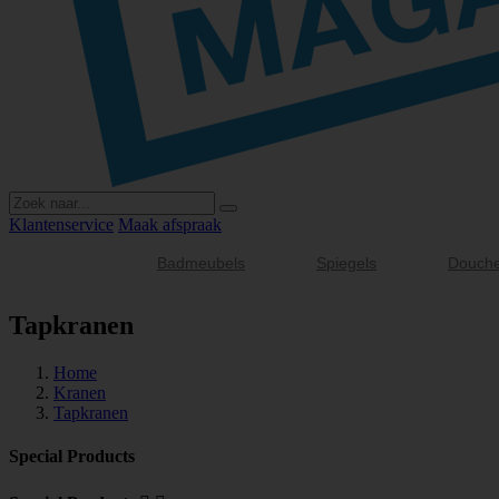
Klantenservice
Maak afspraak
Badmeubels
Spiegels
Douch
Tapkranen
Home
Kranen
Tapkranen
Special Products