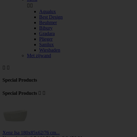


Aqualux
Best Design
Beuhmer
Bibury
Gradara
Plieger
Sanilux
Wiesbaden
Met zijwand


Special Products
Special Products


Xenz Isa 180x85x62/76 cm...