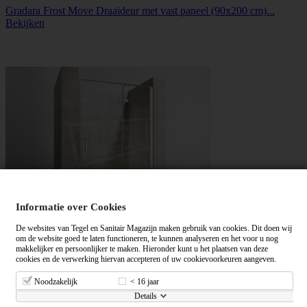
Gradara Frost Move Draaideur met vast paneel (90x200 cm)...
Bekijken
Informatie over Cookies
De websites van Tegel en Sanitair Magazijn maken gebruik van cookies. Dit doen wij
om de website goed te laten functioneren, te kunnen analyseren en het voor u nog
makkelijker en persoonlijker te maken. Hieronder kunt u het plaatsen van deze
Gradara Frost Move Draaideur met vast paneel (100x200 cm)...
cookies en de verwerking hiervan accepteren of uw cookievoorkeuren aangeven.
Bekijken
Noodzakelijk
< 16 jaar
Details