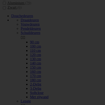
Aluminium
(79)
Zwart
(6)
Douchedeuren
Draaideuren
Vouwdeuren
Pendeldeuren
Schuifdeuren


90 cm
100 cm
110 cm
120 cm
130 cm
140 cm
150 cm
160 cm
170 cm
180 cm
2-Delig
3-Delig
Softclose
Met zijwand
Lengte