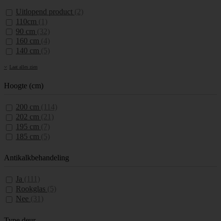
Uitlopend product
(2)
110cm
(1)
90 cm
(32)
160 cm
(4)
140 cm
(5)
Laat alles zien
Hoogte (cm)
200 cm
(114)
202 cm
(21)
195 cm
(7)
185 cm
(5)
Antikalkbehandeling
Ja
(111)
Rookglas
(5)
Nee
(31)
Type deur