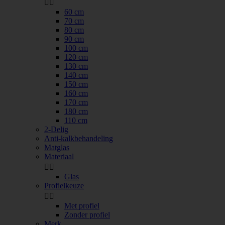


60 cm
70 cm
80 cm
90 cm
100 cm
120 cm
130 cm
140 cm
150 cm
160 cm
170 cm
180 cm
110 cm
2-Delig
Anti-kalkbehandeling
Matglas
Materiaal


Glas
Profielkeuze


Met profiel
Zonder profiel
Merk