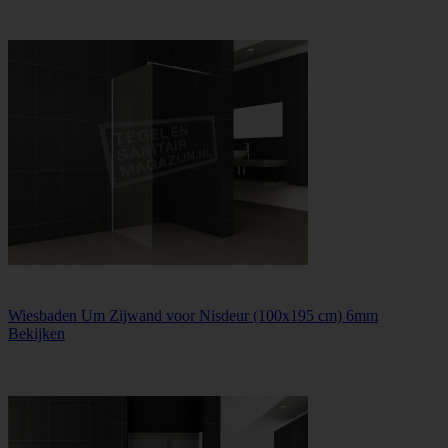
Wiesbaden Um Zijwand voor Nisdeur (100x195 cm) 6mm
Bekijken