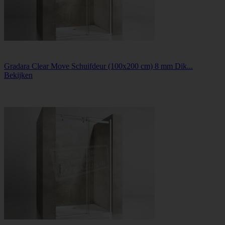
Gradara Clear Move Schuifdeur (100x200 cm) 8 mm Dik...
Bekijken