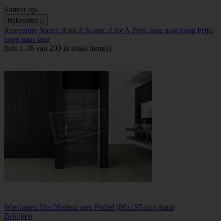
Sorteer op:
Relevantie

Relevantie
Naam: A tot Z
Naam: Z tot A
Prijs: laag naar hoog
Prijs:
hoog naar laag
Item 1-36 van 200 in totaal item(s)
Wiesbaden Um Nisdeur met Profiel (80x195 cm) 6mm
Bekijken