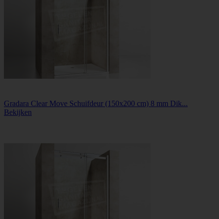
Gradara Clear Move Schuifdeur (150x200 cm) 8 mm Dik...
Bekijken