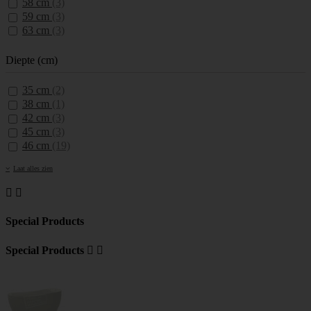
58 cm
(3)
59 cm
(3)
63 cm
(3)
Diepte (cm)
35 cm
(2)
38 cm
(1)
42 cm
(3)
45 cm
(3)
46 cm
(19)
Laat alles zien


Special Products
Special Products

