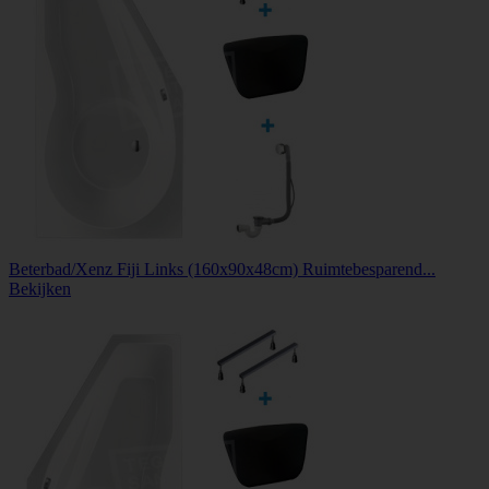
Beterbad/Xenz Fiji Links (160x90x48cm) Ruimtebesparend...
Bekijken