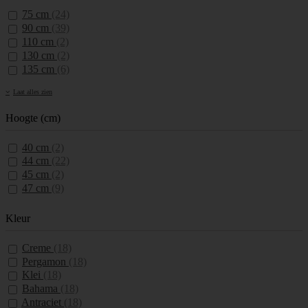
75 cm
(24)
90 cm
(39)
110 cm
(2)
130 cm
(2)
135 cm
(6)
Laat alles zien
Hoogte (cm)
40 cm
(2)
44 cm
(22)
45 cm
(2)
47 cm
(9)
Kleur
Creme
(18)
Pergamon
(18)
Klei
(18)
Bahama
(18)
Antraciet
(18)