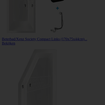
Beterbad/Xenz Society Compact Links (170x75x44cm)...
Bekijken