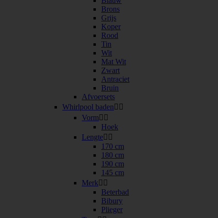
Blauw
Brons
Grijs
Koper
Rood
Tin
Wit
Mat Wit
Zwart
Antraciet
Bruin
Afvoersets
Whirlpool baden


Vorm


Hoek
Lengte


170 cm
180 cm
190 cm
145 cm
Merk


Beterbad
Bibury
Plieger