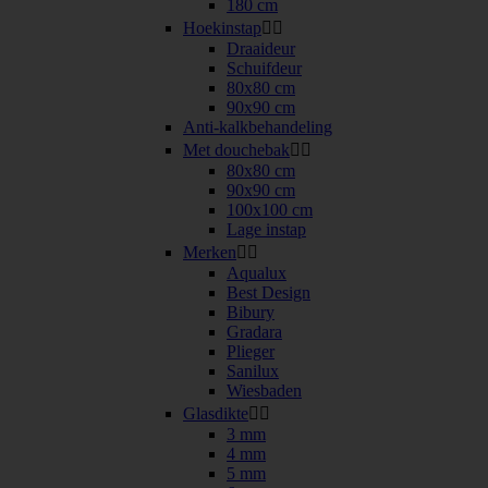
180 cm
Hoekinstap


Draaideur
Schuifdeur
80x80 cm
90x90 cm
Anti-kalkbehandeling
Met douchebak


80x80 cm
90x90 cm
100x100 cm
Lage instap
Merken


Aqualux
Best Design
Bibury
Gradara
Plieger
Sanilux
Wiesbaden
Glasdikte


3 mm
4 mm
5 mm