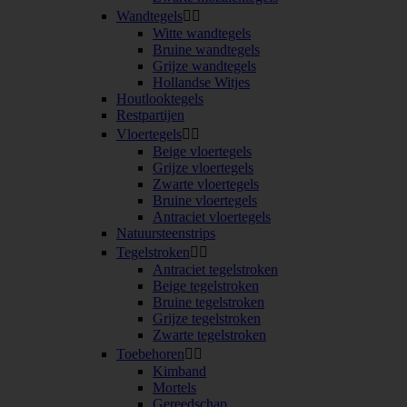
Wandtegels


Witte wandtegels
Bruine wandtegels
Grijze wandtegels
Hollandse Witjes
Houtlooktegels
Restpartijen
Vloertegels


Beige vloertegels
Grijze vloertegels
Zwarte vloertegels
Bruine vloertegels
Antraciet vloertegels
Natuursteenstrips
Tegelstroken


Antraciet tegelstroken
Beige tegelstroken
Bruine tegelstroken
Grijze tegelstroken
Zwarte tegelstroken
Toebehoren


Kimband
Mortels
Gereedschap