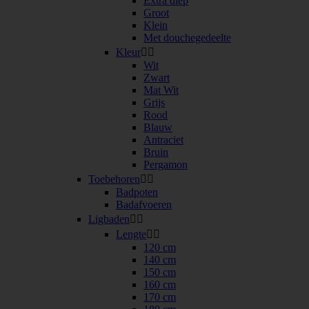
Extra diep
Groot
Klein
Met douchegedeelte
Kleur


Wit
Zwart
Mat Wit
Grijs
Rood
Blauw
Antraciet
Bruin
Pergamon
Toebehoren


Badpoten
Badafvoeren
Ligbaden


Lengte


120 cm
140 cm
150 cm
160 cm
170 cm