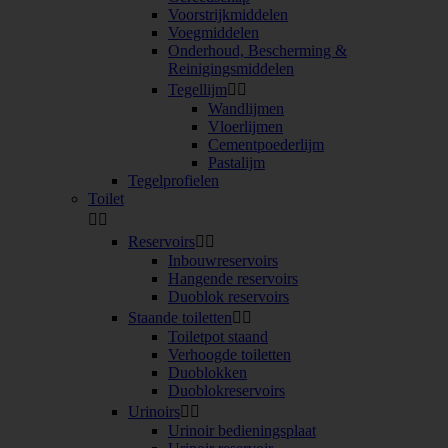
Voorstrijkmiddelen
Voegmiddelen
Onderhoud, Bescherming &
Reinigingsmiddelen
Tegellijm


Wandlijmen
Vloerlijmen
Cementpoederlijm
Pastalijm
Tegelprofielen
Toilet


Reservoirs


Inbouwreservoirs
Hangende reservoirs
Duoblok reservoirs
Staande toiletten


Toiletpot staand
Verhoogde toiletten
Duoblokken
Duoblokreservoirs
Urinoirs


Urinoir bedieningsplaat