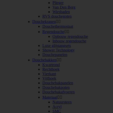
Plieger
Van Den Berg
Wiesbaden
RVS douchegoten
Douchekranen


Douchethermostaat
Regendouche


Opbouw regendouche
Inbouw regendouche
Luxe glijstangsets
Shower Technology
Douchepanelen
Douchebakken


Kwartrond
Rechthoek
Vierkant
Vijfhoek
Douchebakpanelen
Douchebakpoten
Douchebakafvoeren
Materiaal


Natuursteen
Acryl
SMC