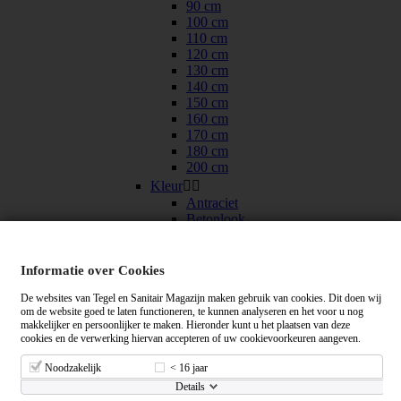
90 cm
100 cm
110 cm
120 cm
130 cm
140 cm
150 cm
160 cm
170 cm
180 cm
200 cm
Kleur


Antraciet
Betonlook
Grijs
Pergamon
Zwart
Informatie over Cookies
Wit
De websites van Tegel en Sanitair Magazijn maken gebruik van cookies. Dit doen wij
Mat Wit
om de website goed te laten functioneren, te kunnen analyseren en het voor u nog
Douchevloer
makkelijker en persoonlijker te maken. Hieronder kunt u het plaatsen van deze
Douchepanelen
cookies en de verwerking hiervan accepteren of uw cookievoorkeuren aangeven.
Stoomcabines


90x90 cm
Noodzakelijk
< 16 jaar
100x100 cm
Details