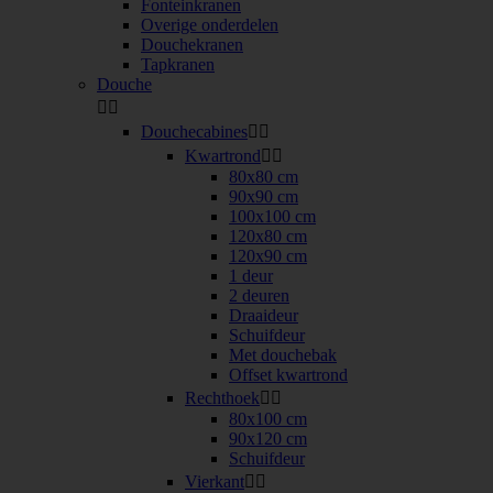
Fonteinkranen
Overige onderdelen
Douchekranen
Tapkranen
Douche


Douchecabines


Kwartrond


80x80 cm
90x90 cm
100x100 cm
120x80 cm
120x90 cm
1 deur
2 deuren
Draaideur
Schuifdeur
Met douchebak
Offset kwartrond
Rechthoek


80x100 cm
90x120 cm
Schuifdeur
Vierkant

