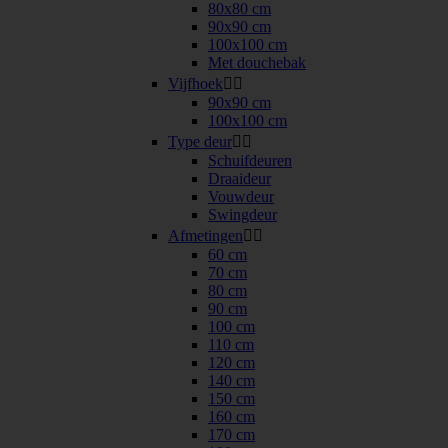
80x80 cm
90x90 cm
100x100 cm
Met douchebak
Vijfhoek


90x90 cm
100x100 cm
Type deur


Schuifdeuren
Draaideur
Vouwdeur
Swingdeur
Afmetingen


60 cm
70 cm
80 cm
90 cm
100 cm
110 cm
120 cm
140 cm
150 cm
160 cm
170 cm