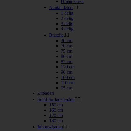
Draaideuren
Aantal delen


1 delig
2 delig
3 delig
4 delig
Breedte


30 cm
70 cm
75 cm
80 cm
85 cm
120 cm
90 cm
100 cm
110 cm
95 cm
Zitbaden
Solid Surface baden


150 cm
160 cm
170 cm
180 cm
Inbouwbaden

