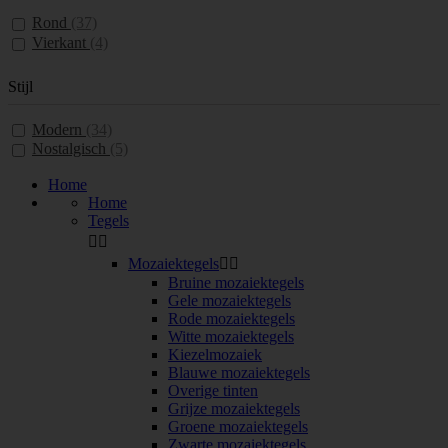
Rond
(37)
Vierkant
(4)
Stijl
Modern
(34)
Nostalgisch
(5)
Home
Home
Tegels


Mozaiektegels


Bruine mozaiektegels
Gele mozaiektegels
Rode mozaiektegels
Witte mozaiektegels
Kiezelmozaiek
Blauwe mozaiektegels
Overige tinten
Grijze mozaiektegels
Groene mozaiektegels
Zwarte mozaiektegels