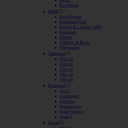
Ovaal
Rechthoek
Merk


Best Design
Beterbad/Xenz
Devon & Chester 1903
Keramag
Plieger
Villeroy & Boch
Wiesbaden
Afmeting


150 cm
160 cm
170 cm
180 cm
190 cm
Materiaal


Acryl
Composiet
Gietijzer
Natuursteen
Solid Surface
Quaryl
Kleur

