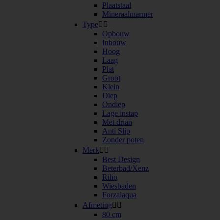
Plaatstaal
Mineraalmarmer
Type


Opbouw
Inbouw
Hoog
Laag
Plat
Groot
Klein
Diep
Ondiep
Lage instap
Met drian
Anti Slip
Zonder poten
Merk


Best Design
Beterbad/Xenz
Riho
Wiesbaden
Forzalaqua
Afmeting


80 cm