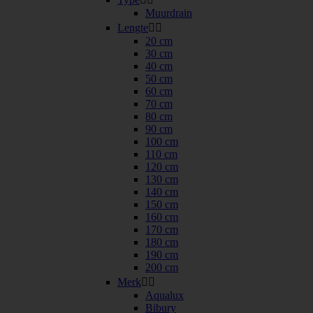
Muurdrain
Lengte


20 cm
30 cm
40 cm
50 cm
60 cm
70 cm
80 cm
90 cm
100 cm
110 cm
120 cm
130 cm
140 cm
150 cm
160 cm
170 cm
180 cm
190 cm
200 cm
Merk


Aqualux
Bibury