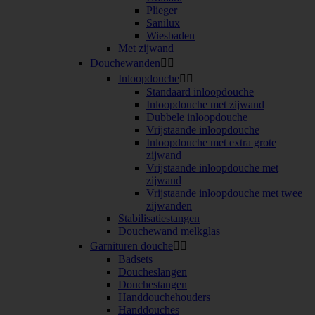
Plieger
Sanilux
Wiesbaden
Met zijwand
Douchewanden


Inloopdouche


Standaard inloopdouche
Inloopdouche met zijwand
Dubbele inloopdouche
Vrijstaande inloopdouche
Inloopdouche met extra grote
zijwand
Vrijstaande inloopdouche met
zijwand
Vrijstaande inloopdouche met twee
zijwanden
Stabilisatiestangen
Douchewand melkglas
Garnituren douche


Badsets
Doucheslangen
Douchestangen
Handdouchehouders
Handdouches