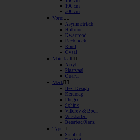
180 cm
190 cm
200 cm
Vorm


Asymmetrisch
Halfrond
Kwartrond
Rechthoek
Rond
Ovaal
Materiaal


Acryl
Plaatstaal
Quaryl
Merk


Best Design
Keramag
Plieger
Sphinx
Villeroy & Boch
Wiesbaden
Beterbad/Xenz
Type


Solobad