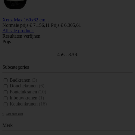
Xenz Max 160x62 cm...
Normale prijs
€ 7.156,11
Prijs
€ 6.305,61
All sale products
Resultaten verfijnen
Prijs
45€ - 870€
Subcategories
Badkranen
(3)
Douchekranen
(6)
Fonteinkranen
(10)
Inbouwkranen
(1)
Keukenkranen
(16)
Laat alles zien
Merk