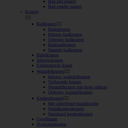
Bad met paneel
Bad zonder paneel
Kranen


Badkranen


Baduitlopen
Inbouw badkranen
Opbouw badkranen
Badrandkranen
Staande badkranen
Bidetkranen
Inbouwkranen
Elektronische kraan
Wastafelkranen


Inbouw wastafelkranen
Verhoogde kranen
Wastafelkranen met hoge uitloop
Opbouw wastafelkranen
Keukenkranen


Met uittrekbare handdouche
Wandkeukenkranen
Standaard keukenkranen
Gevelkraan
Hoekstopkranen