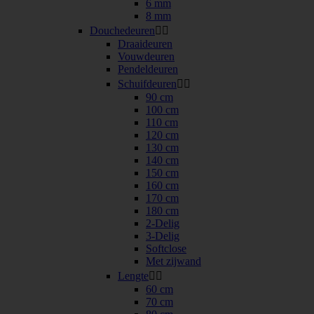
6 mm
8 mm
Douchedeuren


Draaideuren
Vouwdeuren
Pendeldeuren
Schuifdeuren


90 cm
100 cm
110 cm
120 cm
130 cm
140 cm
150 cm
160 cm
170 cm
180 cm
2-Delig
3-Delig
Softclose
Met zijwand
Lengte


60 cm
70 cm