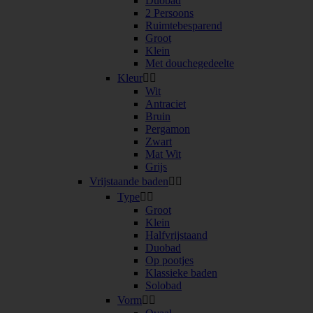
Duobad
2 Persoons
Ruimtebesparend
Groot
Klein
Met douchegedeelte
Kleur


Wit
Antraciet
Bruin
Pergamon
Zwart
Mat Wit
Grijs
Vrijstaande baden


Type


Groot
Klein
Halfvrijstaand
Duobad
Op pootjes
Klassieke baden
Solobad
Vorm

