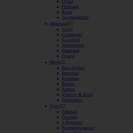
Ovaal
Halfrond
Rond
Asymmetrisch
Materiaal


Acryl
Composiet
Kunststof
Natuursteen
Plaatstaal
Quaryl
Merk


Best Design
Beterbad
Keramag
Plieger
Sphinx
Villeroy & Boch
Wiesbaden
Type


Solobad
Duobad
2 Persoons
Ruimtebesparend