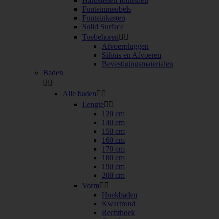
Hardstenen fonteinen
Fonteinmeubels
Fonteinkasten
Solid Surface
Toebehoren


Afvoerpluggen
Sifons en Afvoeren
Bevestigingsmaterialen
Baden


Alle baden


Lengte


120 cm
140 cm
150 cm
160 cm
170 cm
180 cm
190 cm
200 cm
Vorm


Hoekbaden
Kwartrond
Rechthoek