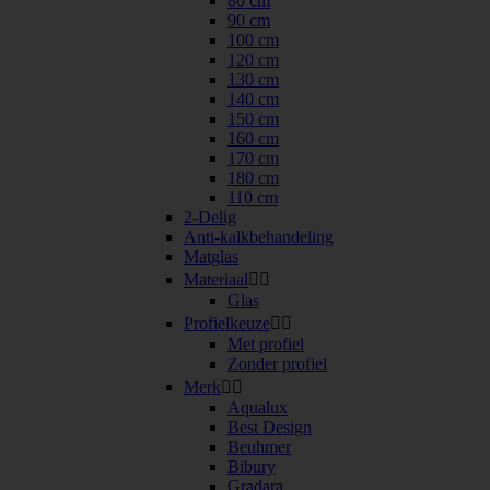
80 cm
90 cm
100 cm
120 cm
130 cm
140 cm
150 cm
160 cm
170 cm
180 cm
110 cm
2-Delig
Anti-kalkbehandeling
Matglas
Materiaal


Glas
Profielkeuze


Met profiel
Zonder profiel
Merk


Aqualux
Best Design
Beuhmer
Bibury
Gradara