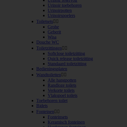
Urinoir reservoir
Urinoir toebehoren
Urinoirpotten
Urinoirspoelers
Toiletsets


Grohe
Geberit
Wisa
Douche WC
Toiletzittingen


Softclose toiletzitting
Quick release toiletzitting
Standaard toiletzitting
Bedieningsplaten
Wandtoiletten


Alle hangpotten
Randloze toilets
Verkorte toilets
Vlakspoel toilets
Toebehoren toilet
Bidets
Fonteinen


Fonteinsets
Keramisch fonteinen