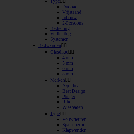
Type


Duobad
Vrijstaand
Inbouw
2-Persoons
Bediening
Verlichting
Systemen
Badwanden


Glasdikte


4 mm
5 mm
6 mm
8 mm
Merken


Aqualux
Best Design
Plieger
Riho
Wiesbaden
Type


Vouwdeuren
Spatscherm
Klapwanden