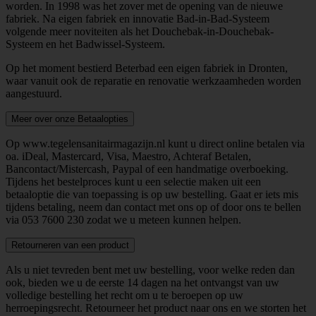
worden. In 1998 was het zover met de opening van de nieuwe
fabriek. Na eigen fabriek en innovatie Bad-in-Bad-Systeem
volgende meer noviteiten als het Douchebak-in-Douchebak-
Systeem en het Badwissel-Systeem.
Op het moment bestierd Beterbad een eigen fabriek in Dronten,
waar vanuit ook de reparatie en renovatie werkzaamheden worden
aangestuurd.
Meer over onze Betaalopties
Op www.tegelensanitairmagazijn.nl kunt u direct online betalen via
oa. iDeal, Mastercard, Visa, Maestro, Achteraf Betalen,
Bancontact/Mistercash, Paypal of een handmatige overboeking.
Tijdens het bestelproces kunt u een selectie maken uit een
betaaloptie die van toepassing is op uw bestelling. Gaat er iets mis
tijdens betaling, neem dan contact met ons op of door ons te bellen
via
053 7600 230
zodat we u meteen kunnen helpen.
Retourneren van een product
Als u niet tevreden bent met uw bestelling, voor welke reden dan
ook, bieden we u de eerste 14 dagen na het ontvangst van uw
volledige bestelling het recht om u te beroepen op uw
herroepingsrecht. Retourneer het product naar ons en we storten het