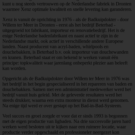
kunt u nog steeds vertrouwen op de Nederlandse fabriek in Dronten
waarmee Xenz optimale kwaliteit en snelle levering kan garanderen.
Xenz is vanuit de oprichting in 1976 - als de Badkuipdokter - door
Willem ter Meer in Dronten - eerst als het bedrijf Beterbad -
uitgegroeid tot fabrikant, importeur en renovatiebedrijf. Het is de
enige Nederlandse badenfabrikant en naast actief te zijn in de
Nederlandse markt, ook actief in verschillende andere Europese
landen. Naast producent van acryl-baden, whirlpools en
douchebakken, is Beterbad b.v. ook importeur van douchewanden
en kranen. Beterbad staat er om bekend te werken vanuit één
principe: topkwaliteit waar jarenlang onbeperkt plezier aan beleeft
kan worden.
Opgericht als de Badkuipdokter door Willem ter Meer in 1976 was
het bedrijf in het begin gespecialiseerd in het repareren van baden en
douchebakken. Samen met een administratief medewerker werd het
bedrijf vanuit huis geleid. Met de geleverde resultaten werd het
steeds drukker, waarna een extra monteur in dienst werd genomen.
Na enige tijd werd er over gestapt op het Bad-in-Bad-Systeem.
Veel succes en groei zorgde er voor dat er sinds 1993 is begonnen
met de eigen productie van ligbaden. Na drie succesvolle jaren hard
werken werd besloten uit te kijken naar een ruimere locatie, waar
productie verder opgeschaald en professioneler neergezet kon