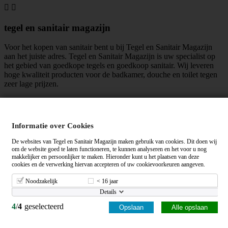


tegel en sanitair magazijn
Voor het kopen van sanitair bent u bij Tegel en Sanitair Magazijn
aan het juiste adres. Tegel en Sanitair Magazijn is uw specialist op
het gebied van goedkope tegels en goedkoop sanitair. Wij leveren
hoge kwaliteit producten voor de badkamer, douche en toilet tegen
zeer lage prijzen.
maar liefst
mensen vinden ons leuk!
Informatie over Cookies
Algemene voorwaarden
|
Privacy verklaring
De websites van Tegel en Sanitair Magazijn maken gebruik van cookies. Dit doen wij
om de website goed te laten functioneren, te kunnen analyseren en het voor u nog
makkelijker en persoonlijker te maken. Hieronder kunt u het plaatsen van deze
Tegelensanitairmagazijn.nl wordt gemiddeld beoordeeld met een
op
cookies en de verwerking hiervan accepteren of uw cookievoorkeuren aangeven.
basis van
+ beoordelingen.
Noodzakelijk
< 16 jaar
98% van onze klanten beveelt ons aan!
© 2012 - 2026 - Tegel en Sanitair Magazijn
Details
4
/
4
geselecteerd
Opslaan
Alle opslaan