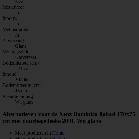
Nee
Met afvoer
Ja
Inbouw
Ja
Met badpoten
Ja
Afwerking
Glans
Montagezijde
Universeel
Bodemlengte (cm)
123 cm
Inhoud
200 liter
Bodembreedte (cm)
45 cm
Kleurbenaming
Wit glans
Alternatieven voor de Xenz Dominica ligbad 170x75
cm met douchegedeelte 200L Wit glans
Meer producten in
Home
Meer producten in
Baden