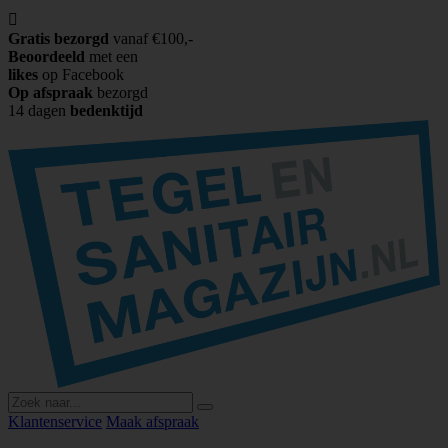

Gratis bezorgd
vanaf €100,-
Beoordeeld
met een
likes
op Facebook
Op afspraak
bezorgd
14 dagen
bedenktijd
Klantenservice
Maak afspraak