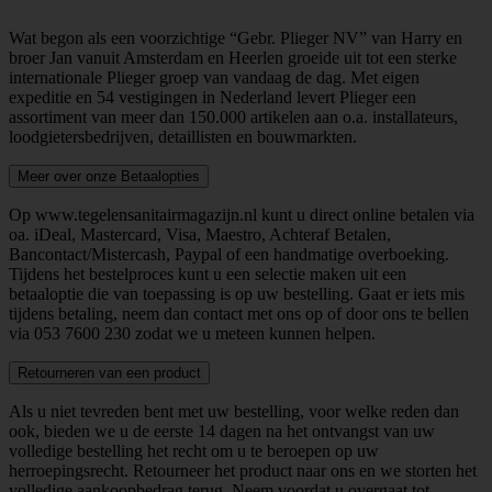
Wat begon als een voorzichtige “Gebr. Plieger NV” van Harry en
broer Jan vanuit Amsterdam en Heerlen groeide uit tot een sterke
internationale Plieger groep van vandaag de dag. Met eigen
expeditie en 54 vestigingen in Nederland levert Plieger een
assortiment van meer dan 150.000 artikelen aan o.a. installateurs,
loodgietersbedrijven, detaillisten en bouwmarkten.
Meer over onze Betaalopties
Op www.tegelensanitairmagazijn.nl kunt u direct online betalen via
oa. iDeal, Mastercard, Visa, Maestro, Achteraf Betalen,
Bancontact/Mistercash, Paypal of een handmatige overboeking.
Tijdens het bestelproces kunt u een selectie maken uit een
betaaloptie die van toepassing is op uw bestelling. Gaat er iets mis
tijdens betaling, neem dan contact met ons op of door ons te bellen
via
053 7600 230
zodat we u meteen kunnen helpen.
Retourneren van een product
Als u niet tevreden bent met uw bestelling, voor welke reden dan
ook, bieden we u de eerste 14 dagen na het ontvangst van uw
volledige bestelling het recht om u te beroepen op uw
herroepingsrecht. Retourneer het product naar ons en we storten het
volledige aankoopbedrag terug. Neem voordat u overgaat tot