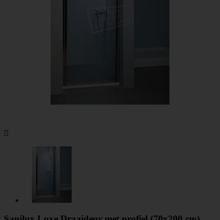

Sanilux Luxe Draaideur met profiel (70x200 cm)