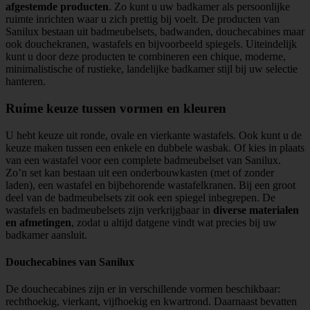
afgestemde producten
. Zo kunt u uw badkamer als persoonlijke
ruimte inrichten waar u zich prettig bij voelt. De producten van
Sanilux bestaan uit badmeubelsets, badwanden, douchecabines maar
ook douchekranen, wastafels en bijvoorbeeld spiegels. Uiteindelijk
kunt u door deze producten te combineren een chique, moderne,
minimalistische of rustieke, landelijke badkamer stijl bij uw selectie
hanteren.
Ruime keuze tussen vormen en kleuren
U hebt keuze uit ronde, ovale en vierkante wastafels. Ook kunt u de
keuze maken tussen een enkele en dubbele wasbak. Of kies in plaats
van een wastafel voor een complete badmeubelset van Sanilux.
Zo’n set kan bestaan uit een onderbouwkasten (met of zonder
laden), een wastafel en bijbehorende wastafelkranen. Bij een groot
deel van de badmeubelsets zit ook een spiegel inbegrepen. De
wastafels en badmeubelsets zijn verkrijgbaar in
diverse materialen
en afmetingen
, zodat u altijd datgene vindt wat precies bij uw
badkamer aansluit.
Douchecabines van Sanilux
De douchecabines zijn er in verschillende vormen beschikbaar:
rechthoekig, vierkant, vijfhoekig en kwartrond. Daarnaast bevatten