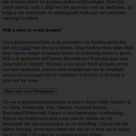
alle douchecabines en douchewanden veiligheidsglas. Door het
ruime aanbod vindt u altijd wel iets passends voor uw badkamer. Zo
krijgt u een individuele en uitnodigende badkamer met meubilair
van hoge kwaliteit.
Wilt u meer te weten komen?
Als u geïnteresseerd bent in de producten van Sanilux aarzel dan
niet om
contact
met ons op te nemen. Onze medewerkers staan altijd
klaar om uw vragen te beantwoorden en deskundig advies te geven.
Wilt u de producten zelf komen bewonderen? Kom dan naar onze
showroom in Meppel. Wanneer u een keuze heeft gemaakt uit een
van onze producten, kunnen onze installateurs van de installatie
service ervoor zorgen dat uw badkamer er precies zo uit komt te
zien naar uw wens.
Meer over onze Betaalopties
Op www.tegelensanitairmagazijn.nl kunt u direct online betalen via
oa. iDeal, Mastercard, Visa, Maestro, Achteraf Betalen,
Bancontact/Mistercash, Paypal of een handmatige overboeking.
Tijdens het bestelproces kunt u een selectie maken uit een
betaaloptie die van toepassing is op uw bestelling. Gaat er iets mis
tijdens betaling, neem dan contact met ons op of door ons te bellen
via
053 7600 230
zodat we u meteen kunnen helpen.