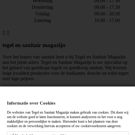
Woensdag
09.00 - 17.30
Donderdag
09.00 - 17.30
Vrijdag
09.00 - 20:30
Zaterdag
10.00 - 17.00


tegel en sanitair magazijn
Voor het kopen van sanitair bent u bij Tegel en Sanitair Magazijn
aan het juiste adres. Tegel en Sanitair Magazijn is uw specialist op
het gebied van goedkope tegels en goedkoop sanitair. Wij leveren
hoge kwaliteit producten voor de badkamer, douche en toilet tegen
zeer lage prijzen.
maar liefst
mensen vinden ons leuk!
Informatie over Cookies
Algemene voorwaarden
|
Privacy verklaring
De websites van Tegel en Sanitair Magazijn maken gebruik van cookies. Dit doen wij
om de website goed te laten functioneren, te kunnen analyseren en het voor u nog
makkelijker en persoonlijker te maken. Hieronder kunt u het plaatsen van deze
Tegelensanitairmagazijn.nl wordt gemiddeld beoordeeld met een
op
cookies en de verwerking hiervan accepteren of uw cookievoorkeuren aangeven.
basis van
+ beoordelingen.