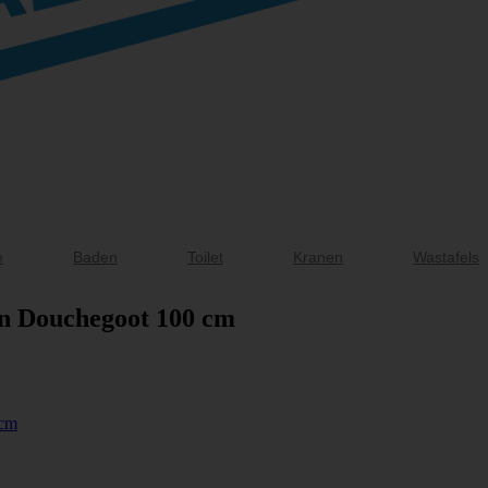
e
Baden
Toilet
Kranen
Wastafels
en Douchegoot 100 cm
 cm