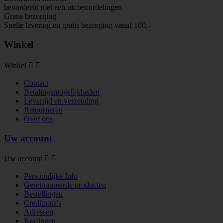
beoordeeld met een
uit
beoordelingen
Gratis bezorging
Snelle levering en gratis bezorging vanaf 100,-
Winkel
Winkel


Contact
Betalingsmogelijkheden
Levertijd en verzending
Retourneren
Over ons
Uw account
Uw account


Persoonlijke Info
Geretourneerde producten
Bestellingen
Creditnota's
Adressen
Kortingen