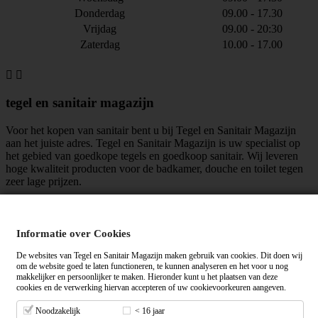
Donderdag
09.00 - 17.30
Vrijdag
09.00 - 20:30
Zaterdag
10.00 - 17.00


tegel en sanitair magazijn
Voor het kopen van sanitair bent u bij Tegel en Sanitair Magazijn
aan het juiste adres. Tegel en Sanitair Magazijn is uw specialist op
het gebied van goedkope tegels en goedkoop sanitair. Wij leveren
hoge kwaliteit producten voor de badkamer, douche en toilet tegen
zeer lage prijzen.
maar liefst
mensen vinden ons leuk!
Informatie over Cookies
Algemene voorwaarden
|
Privacy verklaring
De websites van Tegel en Sanitair Magazijn maken gebruik van cookies. Dit doen wij
om de website goed te laten functioneren, te kunnen analyseren en het voor u nog
makkelijker en persoonlijker te maken. Hieronder kunt u het plaatsen van deze
cookies en de verwerking hiervan accepteren of uw cookievoorkeuren aangeven.
Tegelensanitairmagazijn.nl wordt gemiddeld beoordeeld met een
op
basis van
+ beoordelingen.
Noodzakelijk
< 16 jaar