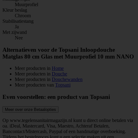
Muurprofiel
Kleur beslag
Chroom
Stabilisatiestang
Ja
Met zijwand
Nee
Alternatieven voor de Topsani Inloopdouche
Matglas 80 cm Glas met Muurprofiel 10 mm NANO
Meer producten in
Home
Meer producten in
Douche
Meer producten in
Douchewanden
Meer producten van
Topsani
Even voorstellen: een product van Topsani
Meer over onze Betaalopties
Op www.tegelensanitairmagazijn.nl kunt u direct online betalen via
oa. iDeal, Mastercard, Visa, Maestro, Achteraf Betalen,
Bancontact/Mistercash, Paypal of een handmatige overboeking.
Tijdens het bestelproces kunt u een selectie maken uit een