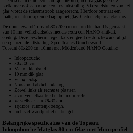
is een schaamband een handige uitkomst, het matglas geeft de
badkamer ook een mooie en luxe uitstraling. Via zandstralen van het
glas wordt de schaamstrook aangebracht. Hierdoor ontstaat een
matte, niet doorkijkende laag op het glas. Gedeeltelijk matglas dus.
De douchewand Topsani 80x200 cm met middenband is gemaakt
van 10 mm veiligheidsglas met als extra een NANO antikalk
coating. Deze beschermt tegen kalk en geeft de douchewand altijd
een glanzende uitstraling. Specificaties Douchewand
Topsani 80x200 cm 10mm met Middenband NANO Coating:
Inloopdouche
80x200 cm
Met middenband
10 mm dik glas
Veiligheidsglas
Nano antikalkbehandeling
Zowel links als rechts te plaatsen
2 cm verstelbaarheid in het muurprofiel
Verstelbaar van 78-80 cm
Tijdloos, ruimtelijk design.
Inclusief wandprofiel en beugel
Belangrijke specificaties van de Topsani
Inloopdouche Matglas 80 cm Glas met Muurprofiel