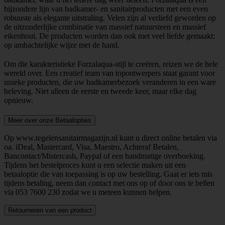
bijzondere lijn van badkamer- en sanitairproducten met een even
robuuste als elegante uitstraling. Velen zijn al verliefd geworden op
de uitzonderlijke combinatie van massief natuursteen en massief
eikenhout. De producten worden dan ook met veel liefde gemaakt:
op ambachtelijke wijze met de hand.
Om die karakteristieke Forzalaqua-stijl te creëren, reizen we de hele
wereld over. Een creatief team van topontwerpers staat garant voor
unieke producten, die uw badkamerbezoek veranderen in een ware
beleving. Niet alleen de eerste en tweede keer, maar elke dag
opnieuw.
Meer over onze Betaalopties
Op www.tegelensanitairmagazijn.nl kunt u direct online betalen via
oa. iDeal, Mastercard, Visa, Maestro, Achteraf Betalen,
Bancontact/Mistercash, Paypal of een handmatige overboeking.
Tijdens het bestelproces kunt u een selectie maken uit een
betaaloptie die van toepassing is op uw bestelling. Gaat er iets mis
tijdens betaling, neem dan contact met ons op of door ons te bellen
via
053 7600 230
zodat we u meteen kunnen helpen.
Retourneren van een product