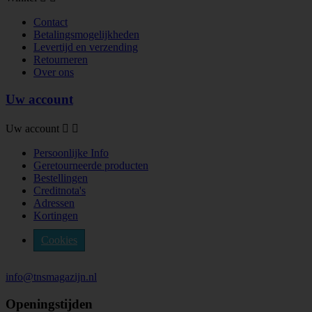
Contact
Betalingsmogelijkheden
Levertijd en verzending
Retourneren
Over ons
Uw account
Uw account


Persoonlijke Info
Geretourneerde producten
Bestellingen
Creditnota's
Adressen
Kortingen
Cookies
info@tnsmagazijn.nl
Openingstijden