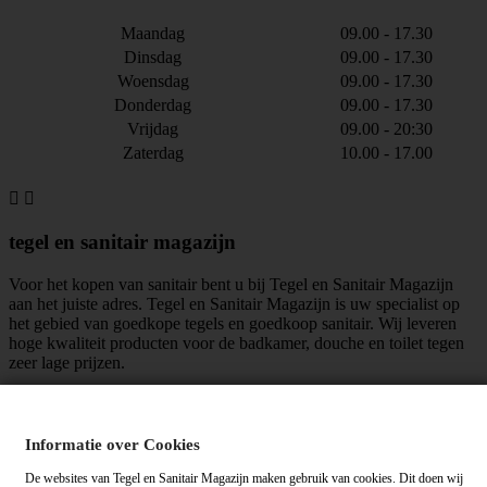
Maandag
09.00 - 17.30
Dinsdag
09.00 - 17.30
Woensdag
09.00 - 17.30
Donderdag
09.00 - 17.30
Vrijdag
09.00 - 20:30
Zaterdag
10.00 - 17.00


tegel en sanitair magazijn
Voor het kopen van sanitair bent u bij Tegel en Sanitair Magazijn
aan het juiste adres. Tegel en Sanitair Magazijn is uw specialist op
het gebied van goedkope tegels en goedkoop sanitair. Wij leveren
hoge kwaliteit producten voor de badkamer, douche en toilet tegen
zeer lage prijzen.
maar liefst
mensen vinden ons leuk!
Informatie over Cookies
Algemene voorwaarden
|
Privacy verklaring
De websites van Tegel en Sanitair Magazijn maken gebruik van cookies. Dit doen wij