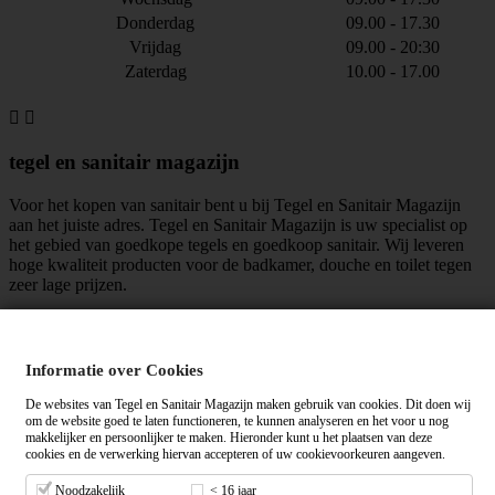
Donderdag
09.00 - 17.30
Vrijdag
09.00 - 20:30
Zaterdag
10.00 - 17.00


tegel en sanitair magazijn
Voor het kopen van sanitair bent u bij Tegel en Sanitair Magazijn
aan het juiste adres. Tegel en Sanitair Magazijn is uw specialist op
het gebied van goedkope tegels en goedkoop sanitair. Wij leveren
hoge kwaliteit producten voor de badkamer, douche en toilet tegen
zeer lage prijzen.
maar liefst
mensen vinden ons leuk!
Informatie over Cookies
Algemene voorwaarden
|
Privacy verklaring
De websites van Tegel en Sanitair Magazijn maken gebruik van cookies. Dit doen wij
om de website goed te laten functioneren, te kunnen analyseren en het voor u nog
makkelijker en persoonlijker te maken. Hieronder kunt u het plaatsen van deze
cookies en de verwerking hiervan accepteren of uw cookievoorkeuren aangeven.
Tegelensanitairmagazijn.nl wordt gemiddeld beoordeeld met een
op
basis van
+ beoordelingen.
Noodzakelijk
< 16 jaar