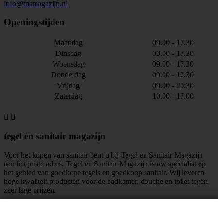
info@tnsmagazijn.nl
Openingstijden
Maandag
09.00 - 17.30
Dinsdag
09.00 - 17.30
Woensdag
09.00 - 17.30
Donderdag
09.00 - 17.30
Vrijdag
09.00 - 20:30
Zaterdag
10.00 - 17.00


tegel en sanitair magazijn
Voor het kopen van sanitair bent u bij Tegel en Sanitair Magazijn
aan het juiste adres. Tegel en Sanitair Magazijn is uw specialist op
het gebied van goedkope tegels en goedkoop sanitair. Wij leveren
hoge kwaliteit producten voor de badkamer, douche en toilet tegen
zeer lage prijzen.
maar liefst
mensen vinden ons leuk!