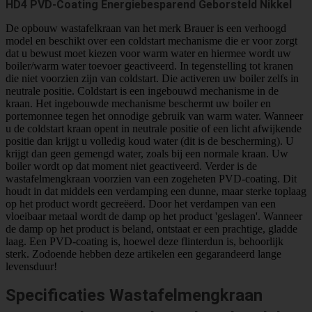
HD4 PVD-Coating Energiebesparend Geborsteld Nikkel
De opbouw wastafelkraan van het merk Brauer is een verhoogd
model en beschikt over een coldstart mechanisme die er voor zorgt
dat u bewust moet kiezen voor warm water en hiermee wordt uw
boiler/warm water toevoer geactiveerd. In tegenstelling tot kranen
die niet voorzien zijn van coldstart. Die activeren uw boiler zelfs in
neutrale positie. Coldstart is een ingebouwd mechanisme in de
kraan. Het ingebouwde mechanisme beschermt uw boiler en
portemonnee tegen het onnodige gebruik van warm water. Wanneer
u de coldstart kraan opent in neutrale positie of een licht afwijkende
positie dan krijgt u volledig koud water (dit is de bescherming). U
krijgt dan geen gemengd water, zoals bij een normale kraan. Uw
boiler wordt op dat moment niet geactiveerd. Verder is de
wastafelmengkraan voorzien van een zogeheten PVD-coating. Dit
houdt in dat middels een verdamping een dunne, maar sterke toplaag
op het product wordt gecreëerd. Door het verdampen van een
vloeibaar metaal wordt de damp op het product 'geslagen'. Wanneer
de damp op het product is beland, ontstaat er een prachtige, gladde
laag. Een PVD-coating is, hoewel deze flinterdun is, behoorlijk
sterk. Zodoende hebben deze artikelen een gegarandeerd lange
levensduur!
Specificaties Wastafelmengkraan