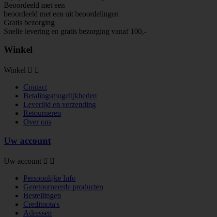
Beoordeeld met een
beoordeeld met een
uit
beoordelingen
Gratis bezorging
Snelle levering en gratis bezorging vanaf 100,-
Winkel
Winkel


Contact
Betalingsmogelijkheden
Levertijd en verzending
Retourneren
Over ons
Uw account
Uw account


Persoonlijke Info
Geretourneerde producten
Bestellingen
Creditnota's
Adressen