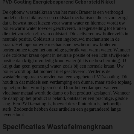
PVD-Coating Energiebesparend Geborsteld Nikkel
De opbouw wastafelkraan van het merk Brauer is een verhoogd
model en beschikt over een coldstart mechanisme die er voor zorgt
dat u bewust moet kiezen voor warm water en hiermee wordt uw
boiler/warm water toevoer geactiveerd. In tegenstelling tot kranen
die niet voorzien zijn van coldstart. Die activeren uw boiler zelfs in
neutrale positie. Coldstart is een ingebouwd mechanisme in de
kraan. Het ingebouwde mechanisme beschermt uw boiler en
portemonnee tegen het onnodige gebruik van warm water. Wanneer
u de coldstart kraan opent in neutrale positie of een licht afwijkende
positie dan krijgt u volledig koud water (dit is de bescherming). U
krijgt dan geen gemengd water, zoals bij een normale kraan. Uw
boiler wordt op dat moment niet geactiveerd. Verder is de
wastafelmengkraan voorzien van een zogeheten PVD-coating. Dit
houdt in dat middels een verdamping een dunne, maar sterke toplaag
op het product wordt gecreëerd. Door het verdampen van een
vloeibaar metaal wordt de damp op het product 'geslagen'. Wanneer
de damp op het product is beland, ontstaat er een prachtige, gladde
laag. Een PVD-coating is, hoewel deze flinterdun is, behoorlijk
sterk. Zodoende hebben deze artikelen een gegarandeerd lange
levensduur!
Specificaties Wastafelmengkraan