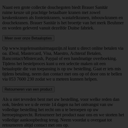
Naast een grote collectie douchegoten biedt Brauer Sanitär
ruime keuze uit prachtige betaalbare kranen met zowel
keukenkranen als fonteinkranen, wastafelkranen, inbouwkranen en
douchekranen. Brauer Sanitär is het broertje van het merk Beuhmer
en worden geleverd vanuit dezelfde Duitse fabriek.
Meer over onze Betaalopties
Op www.tegelensanitairmagazijn.nl kunt u direct online betalen via
oa. iDeal, Mastercard, Visa, Maestro, Achteraf Betalen,
Bancontact/Mistercash, Paypal of een handmatige overboeking.
Tijdens het bestelproces kunt u een selectie maken uit een
betaaloptie die van toepassing is op uw bestelling. Gaat er iets mis
tijdens betaling, neem dan contact met ons op of door ons te bellen
via
053 7600 230
zodat we u meteen kunnen helpen.
Retourneren van een product
Als u niet tevreden bent met uw bestelling, voor welke reden dan
ook, bieden we u de eerste 14 dagen na het ontvangst van uw
volledige bestelling het recht om u te beroepen op uw
herroepingsrecht. Retourneer het product naar ons en we storten het
volledige aankoopbedrag terug. Neem voordat u overgaat tot
retourneren altijd contact met ons op.