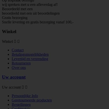
Op afspraak bezorgd
wij spreken met u een afleverdag af!
Beoordeeld met een
beoordeeld met een
uit
beoordelingen
Gratis bezorging
Snelle levering en gratis bezorging vanaf 100,-
Winkel
Winkel


Contact
Betalingsmogelijkheden
Levertijd en verzending
Retourneren
Over ons
Uw account
Uw account


Persoonlijke Info
Geretourneerde producten
Bestellingen
Creditnota's