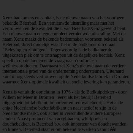
Xenz badkamers en sanitair, is de nieuwe naam van het voorheen
bekende Beterbad. Een vernieuwde uitstraling maar met het
vertrouwen en de kwaliteit die u van Beterbad/Xenz gewend bent.
Een nieuwe naam en een compleet vernieuwde uitstraling. Met de
naam Xenz maakt de bekende badenmaker, voorheen bekend als
Beterbad, direct duidelijk waar het in de badkamer om draait:
"Beleving en zintuigen". Tegenwoordig is de badkamer de
uitgekozen plek om te ontsnappen uit de dagelijkse hectiek. Xenz
speelt in op de toenemende vraag naar comfort- en
wellnessproducten. Daarnaast zal Xenz's nieuwe naam de verdere
internationale groei van de onderneming ondersteunen. Uiteraard
kunt u nog steeds vertrouwen op de Nederlandse fabriek in Dronten
waarmee Xenz optimale kwaliteit en snelle levering kan garanderen.
Xenz is vanuit de oprichting in 1976 - als de Badkuipdokter - door
Willem ter Meer in Dronten - eerst als het bedrijf Beterbad -
uitgegroeid tot fabrikant, importeur en renovatiebedrijf. Het is de
enige Nederlandse badenfabrikant en naast actief te zijn in de
Nederlandse markt, ook actief in verschillende andere Europese
landen. Naast producent van acryl-baden, whirlpools en
douchebakken, is Beterbad b.v. ook importeur van douchewanden
en kranen. Beterbad staat er om bekend te werken vanuit één