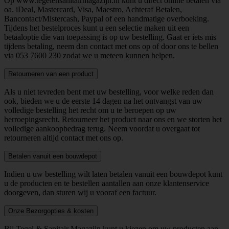
Op www.tegelensanitairmagazijn.nl kunt u direct online betalen via
oa. iDeal, Mastercard, Visa, Maestro, Achteraf Betalen,
Bancontact/Mistercash, Paypal of een handmatige overboeking.
Tijdens het bestelproces kunt u een selectie maken uit een
betaaloptie die van toepassing is op uw bestelling. Gaat er iets mis
tijdens betaling, neem dan contact met ons op of door ons te bellen
via
053 7600 230
zodat we u meteen kunnen helpen.
Retourneren van een product
Als u niet tevreden bent met uw bestelling, voor welke reden dan
ook, bieden we u de eerste 14 dagen na het ontvangst van uw
volledige bestelling het recht om u te beroepen op uw
herroepingsrecht. Retourneer het product naar ons en we storten het
volledige aankoopbedrag terug. Neem voordat u overgaat tot
retourneren altijd contact met ons op.
Betalen vanuit een bouwdepot
Indien u uw bestelling wilt laten betalen vanuit een bouwdepot kunt
u de producten en te bestellen aantallen aan onze klantenservice
doorgeven, dan sturen wij u vooraf een factuur.
Onze Bezorgopties & kosten
Bij Tegel & Sanitair Magazijn kunt u kiezen om uw producten aan