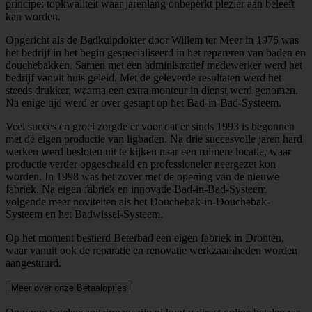
principe: topkwaliteit waar jarenlang onbeperkt plezier aan beleeft
kan worden.
Opgericht als de Badkuipdokter door Willem ter Meer in 1976 was
het bedrijf in het begin gespecialiseerd in het repareren van baden en
douchebakken. Samen met een administratief medewerker werd het
bedrijf vanuit huis geleid. Met de geleverde resultaten werd het
steeds drukker, waarna een extra monteur in dienst werd genomen.
Na enige tijd werd er over gestapt op het Bad-in-Bad-Systeem.
Veel succes en groei zorgde er voor dat er sinds 1993 is begonnen
met de eigen productie van ligbaden. Na drie succesvolle jaren hard
werken werd besloten uit te kijken naar een ruimere locatie, waar
productie verder opgeschaald en professioneler neergezet kon
worden. In 1998 was het zover met de opening van de nieuwe
fabriek. Na eigen fabriek en innovatie Bad-in-Bad-Systeem
volgende meer noviteiten als het Douchebak-in-Douchebak-
Systeem en het Badwissel-Systeem.
Op het moment bestierd Beterbad een eigen fabriek in Dronten,
waar vanuit ook de reparatie en renovatie werkzaamheden worden
aangestuurd.
Meer over onze Betaalopties