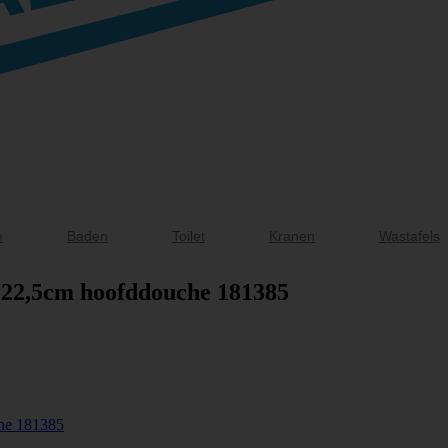
e
Baden
Toilet
Kranen
Wastafels
 22,5cm hoofddouche 181385
he 181385