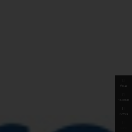
Vorige
Volgende

Bezoek

Boven