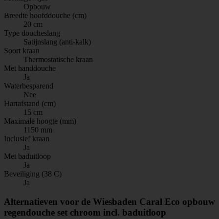
Opbouw
Breedte hoofddouche (cm)
20 cm
Type doucheslang
Satijnslang (anti-kalk)
Soort kraan
Thermostatische kraan
Met handdouche
Ja
Waterbesparend
Nee
Hartafstand (cm)
15 cm
Maximale hoogte (mm)
1150 mm
Inclusief kraan
Ja
Met baduitloop
Ja
Beveiliging (38 C)
Ja
Alternatieven voor de Wiesbaden Caral Eco opbouw
regendouche set chroom incl. baduitloop