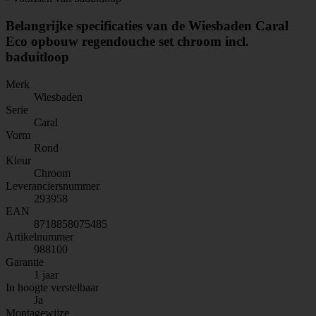
Belangrijke specificaties van de Wiesbaden Caral
Eco opbouw regendouche set chroom incl.
baduitloop
Merk
Wiesbaden
Serie
Caral
Vorm
Rond
Kleur
Chroom
Leveranciersnummer
293958
EAN
8718858075485
Artikelnummer
988100
Garantie
1 jaar
In hoogte verstelbaar
Ja
Montagewijze