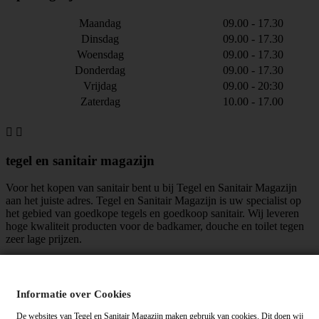
Maandag
09.00 - 17.30
Dinsdag
09.00 - 17.30
Woensdag
09.00 - 17.30
Donderdag
09.00 - 17.30
Vrijdag
09.00 - 20:30
Zaterdag
10.00 - 17.00


tegel en sanitair magazijn
Voor het kopen van sanitair bent u bij Tegel en Sanitair Magazijn
aan het juiste adres. Tegel en Sanitair Magazijn is uw specialist op
het gebied van goedkope tegels en goedkoop sanitair. Wij leveren
hoge kwaliteit producten voor de badkamer, douche en toilet tegen
zeer lage prijzen.
maar liefst
mensen vinden ons leuk!
Informatie over Cookies
Algemene voorwaarden
|
Privacy verklaring
De websites van Tegel en Sanitair Magazijn maken gebruik van cookies. Dit doen wij