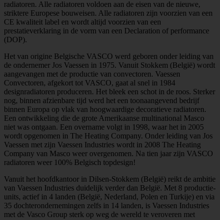
radiatoren. Alle radiatoren voldoen aan de eisen van de nieuwe,
striktere Europese bouweisen. Alle radiatoren zijn voorzien van een
CE kwaliteit label en wordt altijd voorzien van een
prestatieverklaring in de vorm van een Declaration of performance
(DOP).
Het van origine Belgische VASCO werd geboren onder leiding van
de ondernemer Jos Vaessen in 1975. Vanuit Stokkem (België) wordt
aangevangen met de productie van convectoren. Vaessen
Convectoren, afgekort tot VASCO, gaat al snel in 1984
designradiatoren produceren. Het bleek een schot in de roos. Sterker
nog, binnen afzienbare tijd werd het een toonaangevend bedrijf
binnen Europa op vlak van hoogwaardige decoratieve radiatoren.
Een ontwikkeling die de grote Amerikaanse multinational Masco
niet was ontgaan. Een overname volgt in 1998, waar het in 2005
wordt opgenomen in The Heating Company. Onder leiding van Jos
Vaessen met zijn Vaessen Industries wordt in 2008 The Heating
Company van Masco weer overgenomen. Na tien jaar zijn VASCO
radiatoren weer 100% Belgisch topdesign!
Vanuit het hoofdkantoor in Dilsen-Stokkem (België) reikt de ambitie
van Vaessen Industries duidelijk verder dan België. Met 8 productie-
units, actief in 4 landen (België, Nederland, Polen en Turkije) en via
35 dochterondernemingen zelfs in 14 landen, is Vaessen Industries
met de Vasco Group sterk op weg de wereld te veroveren met