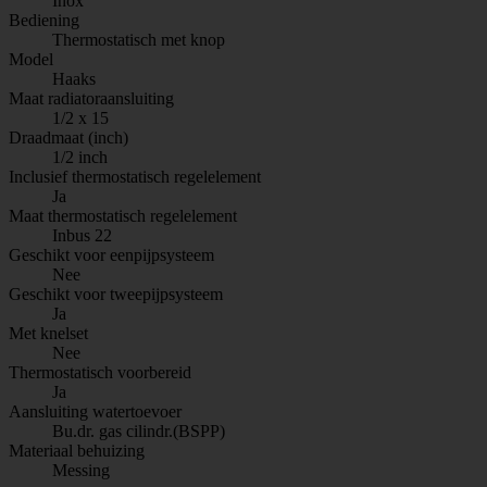
Inox
Bediening
Thermostatisch met knop
Model
Haaks
Maat radiatoraansluiting
1/2 x 15
Draadmaat (inch)
1/2 inch
Inclusief thermostatisch regelelement
Ja
Maat thermostatisch regelelement
Inbus 22
Geschikt voor eenpijpsysteem
Nee
Geschikt voor tweepijpsysteem
Ja
Met knelset
Nee
Thermostatisch voorbereid
Ja
Aansluiting watertoevoer
Bu.dr. gas cilindr.(BSPP)
Materiaal behuizing
Messing