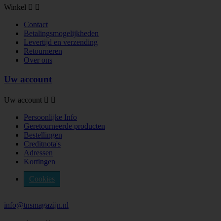
Winkel


Contact
Betalingsmogelijkheden
Levertijd en verzending
Retourneren
Over ons
Uw account
Uw account


Persoonlijke Info
Geretourneerde producten
Bestellingen
Creditnota's
Adressen
Kortingen
Cookies
info@tnsmagazijn.nl