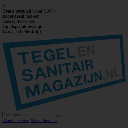

Gratis bezorgd
vanaf €100,-
Beoordeeld
met een
likes
op Facebook
Op afspraak
bezorgd
14 dagen
bedenktijd
Klantenservice
Maak afspraak