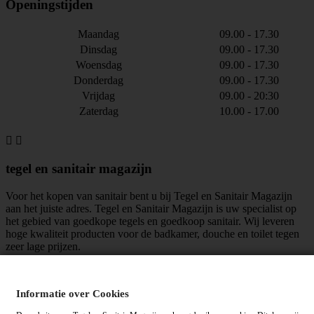
Openingstijden
Maandag
09.00 - 17.30
Dinsdag
09.00 - 17.30
Woensdag
09.00 - 17.30
Donderdag
09.00 - 17.30
Vrijdag
09.00 - 20:30
Zaterdag
10.00 - 17.00


tegel en sanitair magazijn
Voor het kopen van sanitair bent u bij Tegel en Sanitair Magazijn
aan het juiste adres. Tegel en Sanitair Magazijn is uw specialist op
het gebied van goedkope tegels en goedkoop sanitair. Wij leveren
hoge kwaliteit producten voor de badkamer, douche en toilet tegen
zeer lage prijzen.
maar liefst
mensen vinden ons leuk!
Informatie over Cookies
Algemene voorwaarden
|
Privacy verklaring