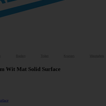
e
Baden
Toilet
Kranen
Wastafels
cm Wit Mat Solid Surface
urface