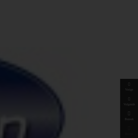
Vorige
Volgende

Bezoek

Boven