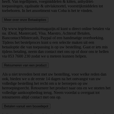
heeft. Van tegellijmen, voegmiddelen & kitten, anhydriet-
toepassingen, egalisatie & uitvlakmortel, voorstrijkmiddelen tot
toebehoren. In het assortiment van Coba is het te vinden.
Meer over onze Betaalopties
Op www.tegelensanitairmagazijn.nl kunt u direct online betalen via
oa. iDeal, Mastercard, Visa, Maestro, Achteraf Betalen,
Bancontact/Mistercash, Paypal of een handmatige overboeking.
Tijdens het bestelproces kunt u een selectie maken uit een
betaaloptie die van toepassing is op uw bestelling. Gaat er iets mis
tijdens betaling, neem dan contact met ons op of door ons te bellen
via
053 7600 230
zodat we u meteen kunnen helpen.
Retourneren van een product
Als u niet tevreden bent met uw bestelling, voor welke reden dan
ook, bieden we u de eerste 14 dagen na het ontvangst van uw
volledige bestelling het recht om u te beroepen op uw
herroepingsrecht. Retourneer het product naar ons en we storten het
volledige aankoopbedrag terug. Neem voordat u overgaat tot
retourneren altijd contact met ons op.
Betalen vanuit een bouwdepot