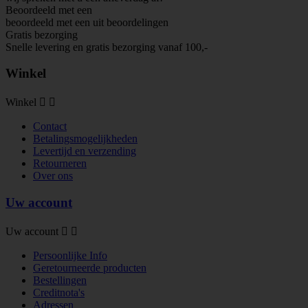
Beoordeeld met een
beoordeeld met een
uit
beoordelingen
Gratis bezorging
Snelle levering en gratis bezorging vanaf 100,-
Winkel
Winkel


Contact
Betalingsmogelijkheden
Levertijd en verzending
Retourneren
Over ons
Uw account
Uw account


Persoonlijke Info
Geretourneerde producten
Bestellingen
Creditnota's
Adressen