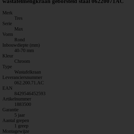
wastafelmengkraan geborsteld staal 06220071AC
Merk
Tres
Serie
Max
Vorm
Rond
Inbouwdiepte (mm)
40-70 mm
Kleur
Chroom
Type
Wastafelkraan
Leveranciersnummer
062.200.71.AC
EAN
8429546452593
Artikelnummer
1883500
Garantie
5 jaar
Aantal grepen
1 greep
Montagewijze