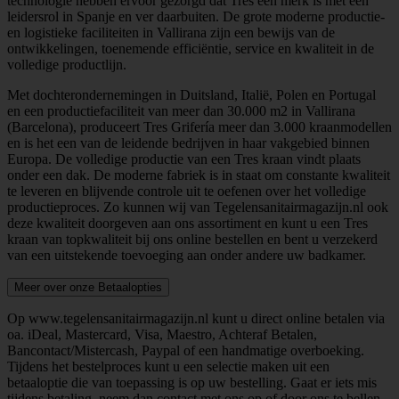
technologie hebben ervoor gezorgd dat Tres een merk is met een
leidersrol in Spanje en ver daarbuiten. De grote moderne productie-
en logistieke faciliteiten in Vallirana zijn een bewijs van de
ontwikkelingen, toenemende efficiëntie, service en kwaliteit in de
volledige productlijn.
Met dochterondernemingen in Duitsland, Italië, Polen en Portugal
en een productiefaciliteit van meer dan 30.000 m2 in Vallirana
(Barcelona), produceert Tres Grifería meer dan 3.000 kraanmodellen
en is het een van de leidende bedrijven in haar vakgebied binnen
Europa. De volledige productie van een Tres kraan vindt plaats
onder een dak. De moderne fabriek is in staat om constante kwaliteit
te leveren en blijvende controle uit te oefenen over het volledige
productieproces. Zo kunnen wij van Tegelensanitairmagazijn.nl ook
deze kwaliteit doorgeven aan ons assortiment en kunt u een Tres
kraan van topkwaliteit bij ons online bestellen en bent u verzekerd
van een uitstekende toevoeging aan onder andere uw badkamer.
Meer over onze Betaalopties
Op www.tegelensanitairmagazijn.nl kunt u direct online betalen via
oa. iDeal, Mastercard, Visa, Maestro, Achteraf Betalen,
Bancontact/Mistercash, Paypal of een handmatige overboeking.
Tijdens het bestelproces kunt u een selectie maken uit een
betaaloptie die van toepassing is op uw bestelling. Gaat er iets mis
tijdens betaling, neem dan contact met ons op of door ons te bellen