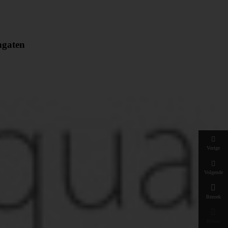
ngaten
Vorige
Volgende

Bezoek

Boven