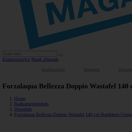
Klantenservice
Maak afspraak
Badmeubels
Spiegels
Douch
Forzalaqua Bellezza Doppio Wastafel 140
Home
Badkamermeubels
Wastafels
Forzalaqua Bellezza Doppio Wastafel 140 cm Hardsteen Gezo