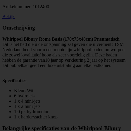
Artikelnummer:
1012400
Bekijk
Omschrijving
Whirlpool Bibury Rome Basis (170x75x48cm) Pneumatisch
Dit is het bad die u de ontspanning zal geven die u verdient! TSM
Nederland heeft voor u een mooie lijn whirlpool baden ontworpen
die zowel kwalitatief hoog als zeer voordelig zijn. Deze baden
hebben de garantie van10 jaar op verkleuring 2 jaar op het systeem.
Dit bubbelbad geeft een luxe uitstraling aan elke badkamer.
Specificaties
Kleur: Wit
6 hydrojets
1 x 4 mini-jets
1 x 2 mini-jets
1.0 pk hydromotor
1 x harder/zachter knop
Belangrijke specificaties van de Whirlpool Bibury