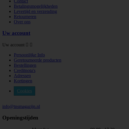
Contact
Betalingsmogelijkheden
Levertijd en verzending
Retourneren
Over ons
Uw account
Uw account


Persoonlijke Info
Geretourneerde producten
Bestellingen
Creditnota's
Adressen
Kortingen
Cookies
info@tnsmagazijn.nl
Openingstijden