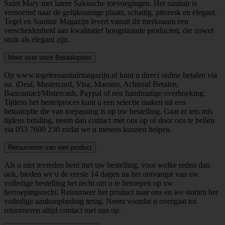
Saint Mary met latere Saksische toevoegingen. Het sanitair is
vernoemd naar de gelijknamige plaats, schattig, pitoresk en elegant.
Tegel en Sanitair Magazijn levert vanuit dit merknaam een
verscheidenheid aan kwalitatief hoogstaande producten, die zowel
strak als elegant zijn.
Meer over onze Betaalopties
Op www.tegelensanitairmagazijn.nl kunt u direct online betalen via
oa. iDeal, Mastercard, Visa, Maestro, Achteraf Betalen,
Bancontact/Mistercash, Paypal of een handmatige overboeking.
Tijdens het bestelproces kunt u een selectie maken uit een
betaaloptie die van toepassing is op uw bestelling. Gaat er iets mis
tijdens betaling, neem dan contact met ons op of door ons te bellen
via
053 7600 230
zodat we u meteen kunnen helpen.
Retourneren van een product
Als u niet tevreden bent met uw bestelling, voor welke reden dan
ook, bieden we u de eerste 14 dagen na het ontvangst van uw
volledige bestelling het recht om u te beroepen op uw
herroepingsrecht. Retourneer het product naar ons en we storten het
volledige aankoopbedrag terug. Neem voordat u overgaat tot
retourneren altijd contact met ons op.