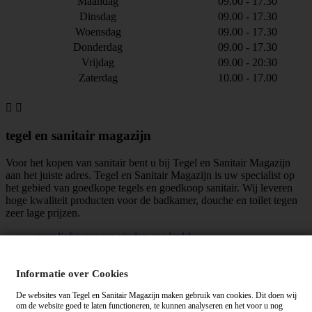
Maandag
09.00 - 17.30
Dinsdag
09.00 - 17.30
Woensdag
09.00 - 17.30
Donderdag
09.00 - 17.30
Vrijdag
09.00 - 20:30
Zaterdag
10.00 - 17.00


tegel en sanitair magazijn
Voor het kopen van sanitair bent u bij Tegel en Sanitair Magazijn
aan het juiste adres. Tegel en Sanitair Magazijn is uw specialist op
het gebied van goedkope tegels en goedkoop sanitair. Wij leveren
hoge kwaliteit producten voor de badkamer, douche en toilet tegen
zeer lage prijzen.
maar liefst
mensen vinden ons leuk!
Algemene voorwaarden
|
Privacy verklaring
Informatie over Cookies
De websites van Tegel en Sanitair Magazijn maken gebruik van cookies. Dit doen wij
om de website goed te laten functioneren, te kunnen analyseren en het voor u nog