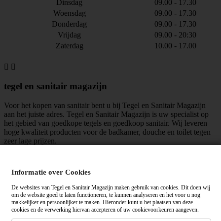
Dinsdag
09.00 - 17.30
Woensdag
09.00 - 17.30
Donderdag
09.00 - 17.30
Vrijdag
09.00 - 20:30
Zaterdag
10.00 - 17.00


tegel en sanitair magazijn
Voor het kopen van sanitair bent u bij Tegel en Sanitair Magazijn
aan het juiste adres. Tegel en Sanitair Magazijn is uw specialist op
het gebied van goedkope tegels en goedkoop sanitair. Wij leveren
hoge kwaliteit producten voor de badkamer, douche en toilet tegen
zeer lage prijzen.
maar liefst
mensen vinden ons leuk!
Informatie over Cookies
Algemene voorwaarden
|
Privacy verklaring
De websites van Tegel en Sanitair Magazijn maken gebruik van cookies. Dit doen wij
om de website goed te laten functioneren, te kunnen analyseren en het voor u nog
makkelijker en persoonlijker te maken. Hieronder kunt u het plaatsen van deze
cookies en de verwerking hiervan accepteren of uw cookievoorkeuren aangeven.
Tegelensanitairmagazijn.nl wordt gemiddeld beoordeeld met een
op