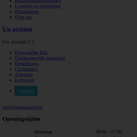
Betalingsmogelijkheden
Levertijd en verzending
Retourneren
Over ons
Uw account
Uw account


Persoonlijke Info
Geretourneerde producten
Bestellingen
Creditnota's
Adressen
Kortingen
Cookies
info@tnsmagazijn.nl
Openingstijden
Maandag
09.00 - 17.30