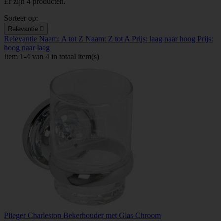
Er zijn 4 producten.
Sorteer op:
Relevantie

Relevantie
Naam: A tot Z
Naam: Z tot A
Prijs: laag naar hoog
Prijs:
hoog naar laag
Item 1-4 van 4 in totaal item(s)
Plieger Charleston Bekerhouder met Glas Chroom