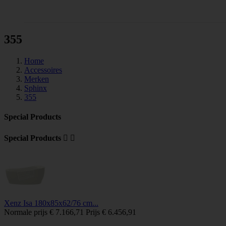
Tegels
355
Home
Accessoires
Merken
Sphinx
355
Special Products
Special Products


Xenz Isa 180x85x62/76 cm...
Normale prijs
€ 7.166,71
Prijs
€ 6.456,91