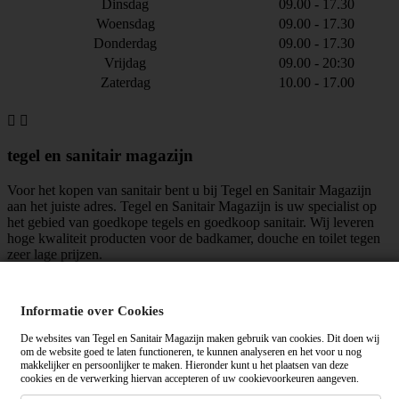
Dinsdag
09.00 - 17.30
Woensdag
09.00 - 17.30
Donderdag
09.00 - 17.30
Vrijdag
09.00 - 20:30
Zaterdag
10.00 - 17.00


tegel en sanitair magazijn
Voor het kopen van sanitair bent u bij Tegel en Sanitair Magazijn
aan het juiste adres. Tegel en Sanitair Magazijn is uw specialist op
het gebied van goedkope tegels en goedkoop sanitair. Wij leveren
hoge kwaliteit producten voor de badkamer, douche en toilet tegen
zeer lage prijzen.
maar liefst
mensen vinden ons leuk!
Informatie over Cookies
Algemene voorwaarden
|
Privacy verklaring
De websites van Tegel en Sanitair Magazijn maken gebruik van cookies. Dit doen wij
om de website goed te laten functioneren, te kunnen analyseren en het voor u nog
makkelijker en persoonlijker te maken. Hieronder kunt u het plaatsen van deze
cookies en de verwerking hiervan accepteren of uw cookievoorkeuren aangeven.
Tegelensanitairmagazijn.nl wordt gemiddeld beoordeeld met een
op