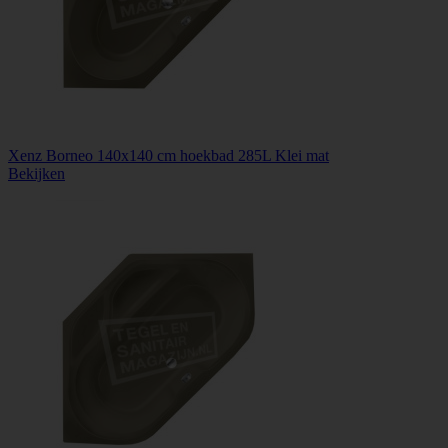
Xenz Borneo 140x140 cm hoekbad 285L Klei mat
Bekijken