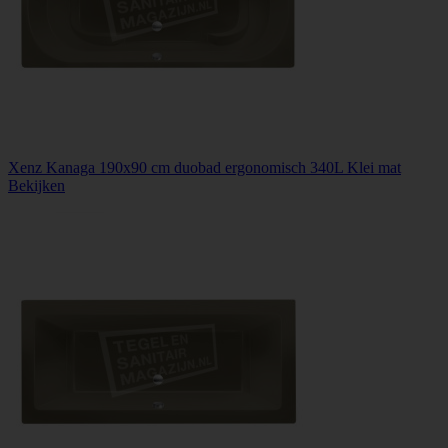
Xenz Kanaga 190x90 cm duobad ergonomisch 340L Klei mat
Bekijken