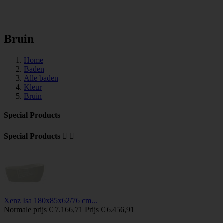
Tegels
Bruin
Home
Baden
Alle baden
Kleur
Bruin
Special Products
Special Products


Xenz Isa 180x85x62/76 cm...
Normale prijs
€ 7.166,71
Prijs
€ 6.456,91