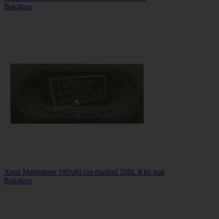
Bekijken
Xenz Martinique 180x80 cm duobad 200L Klei mat
Bekijken