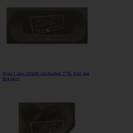
Xenz Cuba 180x80 cm duobad 275L Klei mat
Bekijken