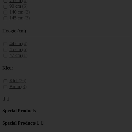
75 cm
(4)
90 cm
(6)
140 cm
(2)
145 cm
(3)
Hoogte (cm)
44 cm
(4)
45 cm
(6)
47 cm
(1)
Kleur
Klei
(26)
Bruin
(3)


Special Products
Special Products

