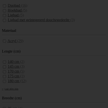
Duobad
(16)
Hoekbad
(5)
Ligbad
(5)
Ligbad met geïntegreerd douchegedeelte
(3)
Materiaal
Acryl
(29)
Lengte (cm)
140 cm
(2)
145 cm
(3)
170 cm
(5)
175 cm
(1)
180 cm
(12)
Laat alles zien
Breedte (cm)