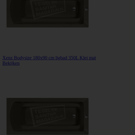
Xenz Bodysize 180x90 cm ligbad 350L Klei mat
Bekijken