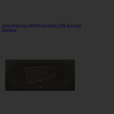
Xenz Bodysize 190x90 cm ligbad 390L Klei mat
Bekijken