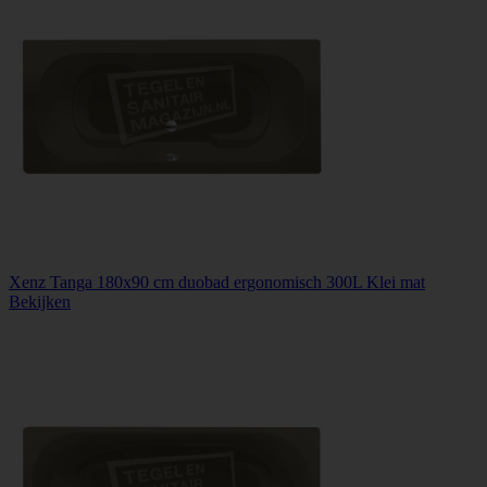
Xenz Tanga 180x90 cm duobad ergonomisch 300L Klei mat
Bekijken