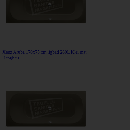
Xenz Aruba 170x75 cm ligbad 260L Klei mat
Bekijken