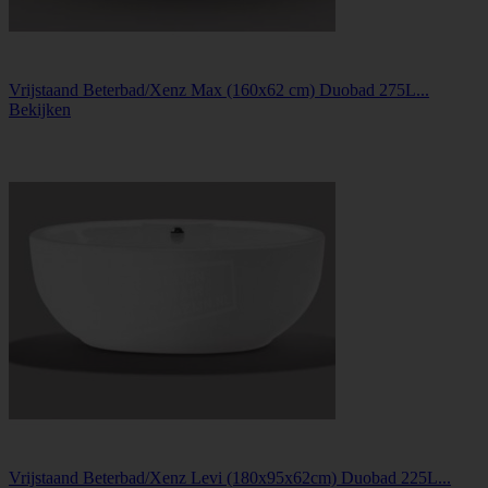
Vrijstaand Beterbad/Xenz Max (160x62 cm) Duobad 275L...
Bekijken
Vrijstaand Beterbad/Xenz Levi (180x95x62cm) Duobad 225L...