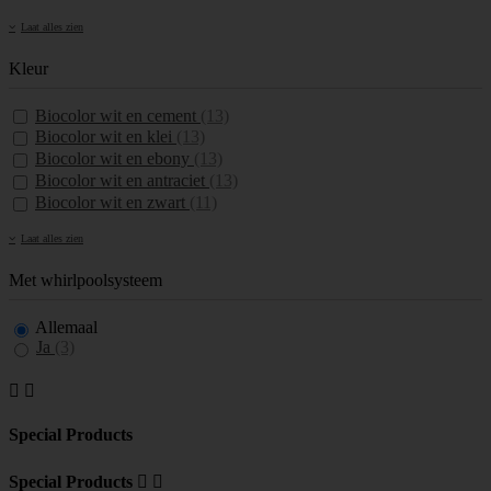
Laat alles zien
Kleur
Biocolor wit en cement
(13)
Biocolor wit en klei
(13)
Biocolor wit en ebony
(13)
Biocolor wit en antraciet
(13)
Biocolor wit en zwart
(11)
Laat alles zien
Met whirlpoolsysteem
Allemaal
Ja
(3)


Special Products
Special Products

