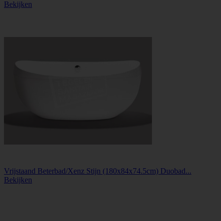
Bekijken
Vrijstaand Beterbad/Xenz Stijn (180x84x74.5cm) Duobad...
Bekijken