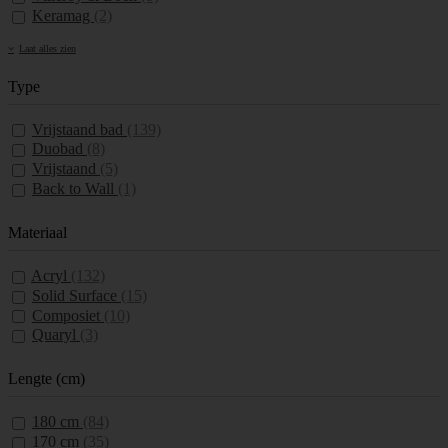
Keramag
(2)
Laat alles zien
Type
Vrijstaand bad
(139)
Duobad
(8)
Vrijstaand
(5)
Back to Wall
(1)
Materiaal
Acryl
(132)
Solid Surface
(15)
Composiet
(10)
Quaryl
(3)
Lengte (cm)
180 cm
(84)
170 cm
(35)