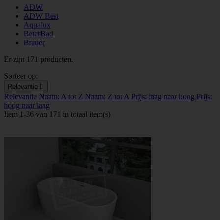
ADW
ADW Best
Aqualux
BeterBad
Brauer
Er zijn 171 producten.
Sorteer op:
Relevantie

Relevantie
Naam: A tot Z
Naam: Z tot A
Prijs: laag naar hoog
Prijs:
hoog naar laag
Item 1-36 van 171 in totaal item(s)