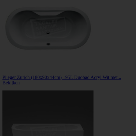
Plieger Zurich (180x90x44cm) 195L Duobad Acryl Wit met...
Bekijken