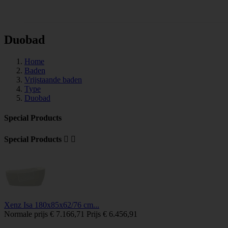
Tegels
Duobad
Home
Baden
Vrijstaande baden
Type
Duobad
Special Products
Special Products


Xenz Isa 180x85x62/76 cm...
Normale prijs
€ 7.166,71
Prijs
€ 6.456,91