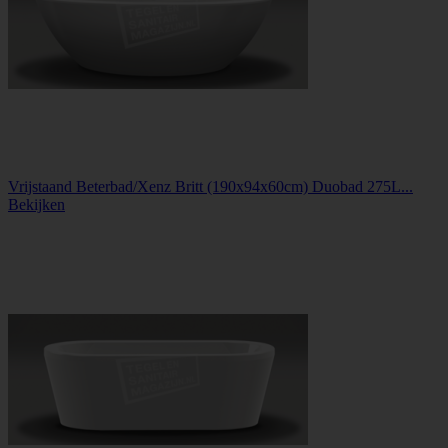
Vrijstaand Beterbad/Xenz Britt (190x94x60cm) Duobad 275L...
Bekijken