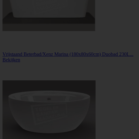
Vrijstaand Beterbad/Xenz Marina (180x80x60cm) Duobad 230L...
Bekijken