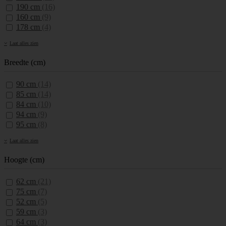
190 cm
(16)
160 cm
(9)
178 cm
(4)
Laat alles zien
Breedte (cm)
90 cm
(14)
85 cm
(14)
84 cm
(10)
94 cm
(9)
95 cm
(8)
Laat alles zien
Hoogte (cm)
62 cm
(21)
75 cm
(7)
52 cm
(5)
59 cm
(3)
64 cm
(3)