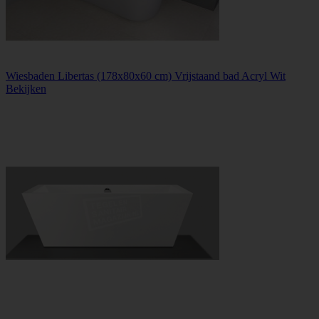
Wiesbaden Libertas (178x80x60 cm) Vrijstaand bad Acryl Wit
Bekijken