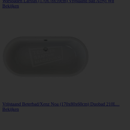
Wiesbaden Larxtas (170x78x59cm) Vrijstaand bad Acryl Wit
Bekijken
Vrijstaand Beterbad/Xenz Noa (170x80x60cm) Duobad 210L...
Bekijken