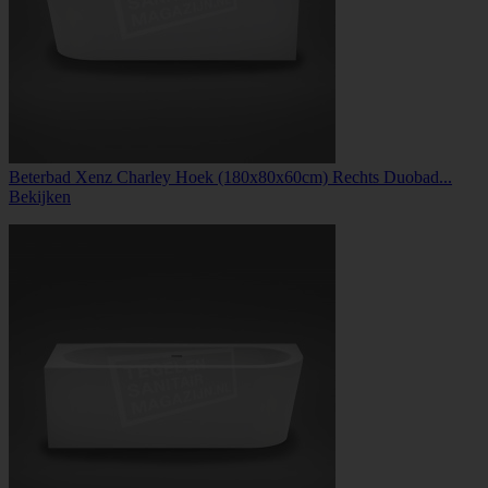
Beterbad Xenz Charley Hoek (180x80x60cm) Rechts Duobad...
Bekijken