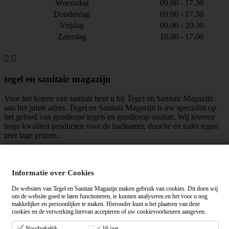
Woensdag
09.00 - 17.30
Donderdag
09.00 - 17.30
Vrijdag
09.00 - 20:30
Zaterdag
10.00 - 17.00


tegel en sanitair magazijn
Voor het kopen van sanitair bent u bij Tegel en Sanitair Magazijn
aan het juiste adres. Tegel en Sanitair Magazijn is uw specialist op
het gebied van goedkope tegels en goedkoop sanitair. Wij leveren
hoge kwaliteit producten voor de badkamer, douche en toilet tegen
zeer lage prijzen.
maar liefst
mensen vinden ons leuk!
Informatie over Cookies
Algemene voorwaarden
|
Privacy verklaring
De websites van Tegel en Sanitair Magazijn maken gebruik van cookies. Dit doen wij
om de website goed te laten functioneren, te kunnen analyseren en het voor u nog
makkelijker en persoonlijker te maken. Hieronder kunt u het plaatsen van deze
cookies en de verwerking hiervan accepteren of uw cookievoorkeuren aangeven.
Tegelensanitairmagazijn.nl wordt gemiddeld beoordeeld met een
op
basis van
+ beoordelingen.
Noodzakelijk
< 16 jaar