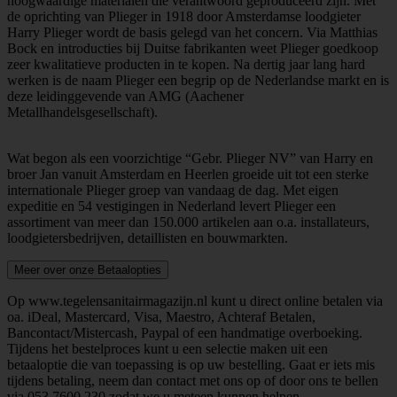
hoogwaardige materialen die verantwoord geproduceerd zijn. Met
de oprichting van Plieger in 1918 door Amsterdamse loodgieter
Harry Plieger wordt de basis gelegd van het concern. Via Matthias
Bock en introducties bij Duitse fabrikanten weet Plieger goedkoop
zeer kwalitatieve producten in te kopen. Na dertig jaar lang hard
werken is de naam Plieger een begrip op de Nederlandse markt en is
deze leidinggevende van AMG (Aachener
Metallhandelsgesellschaft).
Wat begon als een voorzichtige “Gebr. Plieger NV” van Harry en
broer Jan vanuit Amsterdam en Heerlen groeide uit tot een sterke
internationale Plieger groep van vandaag de dag. Met eigen
expeditie en 54 vestigingen in Nederland levert Plieger een
assortiment van meer dan 150.000 artikelen aan o.a. installateurs,
loodgietersbedrijven, detaillisten en bouwmarkten.
Meer over onze Betaalopties
Op www.tegelensanitairmagazijn.nl kunt u direct online betalen via
oa. iDeal, Mastercard, Visa, Maestro, Achteraf Betalen,
Bancontact/Mistercash, Paypal of een handmatige overboeking.
Tijdens het bestelproces kunt u een selectie maken uit een
betaaloptie die van toepassing is op uw bestelling. Gaat er iets mis
tijdens betaling, neem dan contact met ons op of door ons te bellen
via
053 7600 230
zodat we u meteen kunnen helpen.