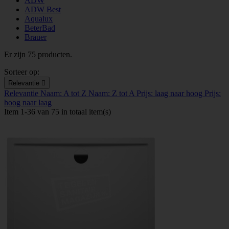
ADW
ADW Best
Aqualux
BeterBad
Brauer
Er zijn 75 producten.
Sorteer op:
Relevantie

Relevantie
Naam: A tot Z
Naam: Z tot A
Prijs: laag naar hoog
Prijs:
hoog naar laag
Item 1-36 van 75 in totaal item(s)