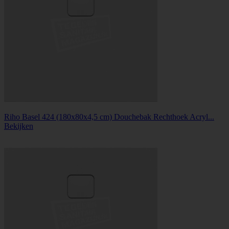
Riho Basel 424 (180x80x4,5 cm) Douchebak Rechthoek Acryl...
Bekijken