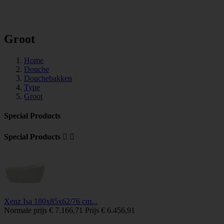
Tegels
Groot
Home
Douche
Douchebakken
Type
Groot
Special Products
Special Products


Xenz Isa 180x85x62/76 cm...
Normale prijs
€ 7.166,71
Prijs
€ 6.456,91