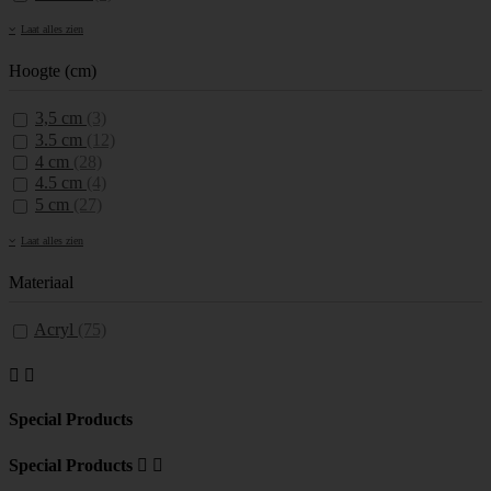
Laat alles zien
Hoogte (cm)
3,5 cm
(3)
3.5 cm
(12)
4 cm
(28)
4.5 cm
(4)
5 cm
(27)
Laat alles zien
Materiaal
Acryl
(75)


Special Products
Special Products

