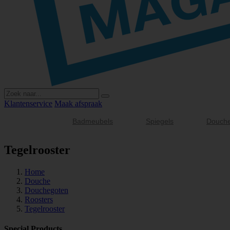
Klantenservice
Maak afspraak
Badmeubels
Spiegels
Douch
Tegelrooster
Home
Douche
Douchegoten
Roosters
Tegelrooster
Special Products