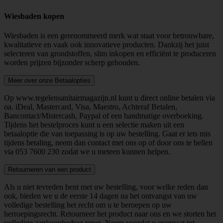
Wiesbaden kopen
Wiesbaden is een gerenommeerd merk wat staat voor betrouwbare,
kwalitatieve en vaak ook innovatieve producten. Dankzij het juist
selecteren van grondstoffen, slim inkopen en efficiënt te produceren
worden prijzen bijzonder scherp gehouden.
Meer over onze Betaalopties
Op www.tegelensanitairmagazijn.nl kunt u direct online betalen via
oa. iDeal, Mastercard, Visa, Maestro, Achteraf Betalen,
Bancontact/Mistercash, Paypal of een handmatige overboeking.
Tijdens het bestelproces kunt u een selectie maken uit een
betaaloptie die van toepassing is op uw bestelling. Gaat er iets mis
tijdens betaling, neem dan contact met ons op of door ons te bellen
via
053 7600 230
zodat we u meteen kunnen helpen.
Retourneren van een product
Als u niet tevreden bent met uw bestelling, voor welke reden dan
ook, bieden we u de eerste 14 dagen na het ontvangst van uw
volledige bestelling het recht om u te beroepen op uw
herroepingsrecht. Retourneer het product naar ons en we storten het
volledige aankoopbedrag terug. Neem voordat u overgaat tot