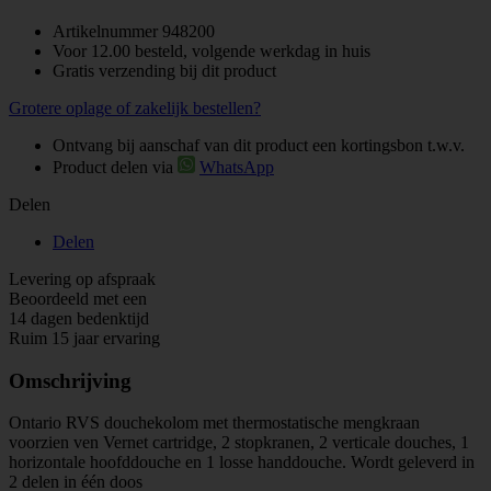
Artikelnummer
948200
Voor 12.00 besteld, volgende werkdag in huis
Gratis verzending bij dit product
Grotere oplage of zakelijk bestellen?
Ontvang bij aanschaf van dit product een kortingsbon t.w.v.
Product delen via
WhatsApp
Delen
Delen
Levering op afspraak
Beoordeeld met een
14 dagen bedenktijd
Ruim 15 jaar ervaring
Omschrijving
Ontario RVS douchekolom
met thermostatische mengkraan
voorzien ven Vernet cartridge,
2 stopkranen,
2 verticale douches, 1
horizontale hoofddouche en 1 losse handdouche. W
ordt geleverd in
2 delen in één doos