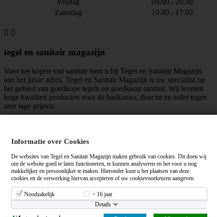
Vrijdag
09.00 - 20:30
Zaterdag
10.00 - 17.00


tegel en sanitair magazijn
Voor het kopen van sanitair bent u bij Tegel en Sanitair Magazijn
aan het juiste adres. Tegel en Sanitair Magazijn is uw specialist op
het gebied van goedkope tegels en goedkoop sanitair. Wij leveren
hoge kwaliteit producten voor de badkamer, douche en toilet tegen
zeer lage prijzen.
maar liefst
mensen vinden ons leuk!
Informatie over Cookies
Algemene voorwaarden
|
Privacy verklaring
De websites van Tegel en Sanitair Magazijn maken gebruik van cookies. Dit doen wij
om de website goed te laten functioneren, te kunnen analyseren en het voor u nog
makkelijker en persoonlijker te maken. Hieronder kunt u het plaatsen van deze
cookies en de verwerking hiervan accepteren of uw cookievoorkeuren aangeven.
Tegelensanitairmagazijn.nl wordt gemiddeld beoordeeld met een
op
basis van
+ beoordelingen.
Noodzakelijk
< 16 jaar
98% van onze klanten beveelt ons aan!
Details
© 2012 - 2026 - Tegel en Sanitair Magazijn