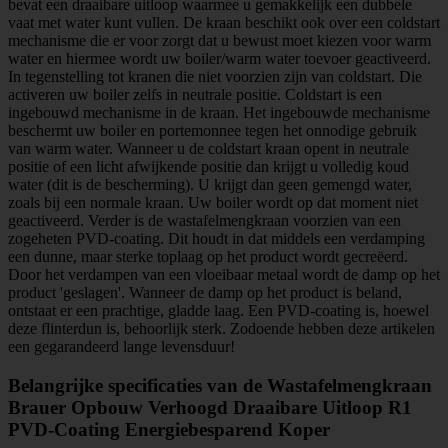
bevat een draaibare uitloop waarmee u gemakkelijk een dubbele
vaat met water kunt vullen. De kraan beschikt ook over een coldstart
mechanisme die er voor zorgt dat u bewust moet kiezen voor warm
water en hiermee wordt uw boiler/warm water toevoer geactiveerd.
In tegenstelling tot kranen die niet voorzien zijn van coldstart. Die
activeren uw boiler zelfs in neutrale positie. Coldstart is een
ingebouwd mechanisme in de kraan. Het ingebouwde mechanisme
beschermt uw boiler en portemonnee tegen het onnodige gebruik
van warm water. Wanneer u de coldstart kraan opent in neutrale
positie of een licht afwijkende positie dan krijgt u volledig koud
water (dit is de bescherming). U krijgt dan geen gemengd water,
zoals bij een normale kraan. Uw boiler wordt op dat moment niet
geactiveerd. Verder is de wastafelmengkraan voorzien van een
zogeheten PVD-coating. Dit houdt in dat middels een verdamping
een dunne, maar sterke toplaag op het product wordt gecreëerd.
Door het verdampen van een vloeibaar metaal wordt de damp op het
product 'geslagen'. Wanneer de damp op het product is beland,
ontstaat er een prachtige, gladde laag. Een PVD-coating is, hoewel
deze flinterdun is, behoorlijk sterk. Zodoende hebben deze artikelen
een gegarandeerd lange levensduur!
Belangrijke specificaties van de Wastafelmengkraan
Brauer Opbouw Verhoogd Draaibare Uitloop R1
PVD-Coating Energiebesparend Koper