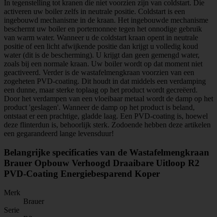
In tegenstelling tot kranen die niet voorzien zijn van coldstart. Die
activeren uw boiler zelfs in neutrale positie. Coldstart is een
ingebouwd mechanisme in de kraan. Het ingebouwde mechanisme
beschermt uw boiler en portemonnee tegen het onnodige gebruik
van warm water. Wanneer u de coldstart kraan opent in neutrale
positie of een licht afwijkende positie dan krijgt u volledig koud
water (dit is de bescherming). U krijgt dan geen gemengd water,
zoals bij een normale kraan. Uw boiler wordt op dat moment niet
geactiveerd. Verder is de wastafelmengkraan voorzien van een
zogeheten PVD-coating. Dit houdt in dat middels een verdamping
een dunne, maar sterke toplaag op het product wordt gecreëerd.
Door het verdampen van een vloeibaar metaal wordt de damp op het
product 'geslagen'. Wanneer de damp op het product is beland,
ontstaat er een prachtige, gladde laag. Een PVD-coating is, hoewel
deze flinterdun is, behoorlijk sterk. Zodoende hebben deze artikelen
een gegarandeerd lange levensduur!
Belangrijke specificaties van de Wastafelmengkraan
Brauer Opbouw Verhoogd Draaibare Uitloop R2
PVD-Coating Energiebesparend Koper
Merk
Brauer
Serie