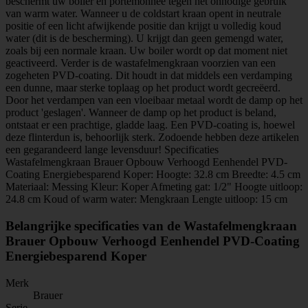
beschermt uw boiler en portemonnee tegen het onnodige gebruik
van warm water. Wanneer u de coldstart kraan opent in neutrale
positie of een licht afwijkende positie dan krijgt u volledig koud
water (dit is de bescherming). U krijgt dan geen gemengd water,
zoals bij een normale kraan. Uw boiler wordt op dat moment niet
geactiveerd. Verder is de wastafelmengkraan voorzien van een
zogeheten PVD-coating. Dit houdt in dat middels een verdamping
een dunne, maar sterke toplaag op het product wordt gecreëerd.
Door het verdampen van een vloeibaar metaal wordt de damp op het
product 'geslagen'. Wanneer de damp op het product is beland,
ontstaat er een prachtige, gladde laag. Een PVD-coating is, hoewel
deze flinterdun is, behoorlijk sterk. Zodoende hebben deze artikelen
een gegarandeerd lange levensduur! Specificaties
Wastafelmengkraan Brauer Opbouw Verhoogd Eenhendel PVD-
Coating Energiebesparend Koper: Hoogte: 32.8 cm Breedte: 4.5 cm
Materiaal: Messing Kleur: Koper Afmeting gat: 1/2" Hoogte uitloop:
24.8 cm Koud of warm water: Mengkraan Lengte uitloop: 15 cm
Belangrijke specificaties van de Wastafelmengkraan
Brauer Opbouw Verhoogd Eenhendel PVD-Coating
Energiebesparend Koper
Merk
Brauer
Serie