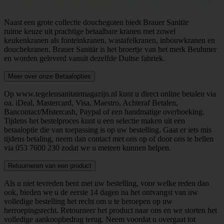
Naast een grote collectie douchegoten biedt Brauer Sanitär
ruime keuze uit prachtige betaalbare kranen met zowel
keukenkranen als fonteinkranen, wastafelkranen, inbouwkranen en
douchekranen. Brauer Sanitär is het broertje van het merk Beuhmer
en worden geleverd vanuit dezelfde Duitse fabriek.
Meer over onze Betaalopties
Op www.tegelensanitairmagazijn.nl kunt u direct online betalen via
oa. iDeal, Mastercard, Visa, Maestro, Achteraf Betalen,
Bancontact/Mistercash, Paypal of een handmatige overboeking.
Tijdens het bestelproces kunt u een selectie maken uit een
betaaloptie die van toepassing is op uw bestelling. Gaat er iets mis
tijdens betaling, neem dan contact met ons op of door ons te bellen
via
053 7600 230
zodat we u meteen kunnen helpen.
Retourneren van een product
Als u niet tevreden bent met uw bestelling, voor welke reden dan
ook, bieden we u de eerste 14 dagen na het ontvangst van uw
volledige bestelling het recht om u te beroepen op uw
herroepingsrecht. Retourneer het product naar ons en we storten het
volledige aankoopbedrag terug. Neem voordat u overgaat tot