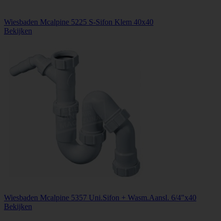
Wiesbaden Mcalpine 5225 S-Sifon Klem 40x40
Bekijken
Wiesbaden Mcalpine 5357 Uni.Sifon + Wasm.Aansl. 6/4"x40
Bekijken