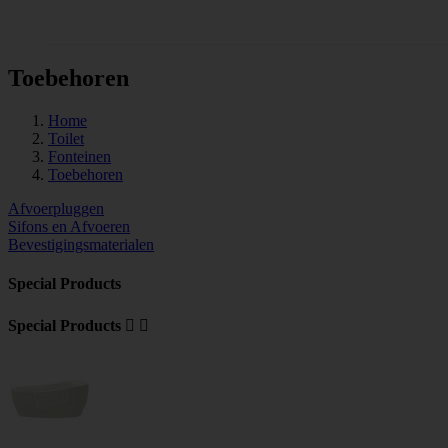
Tegels
Toebehoren
Home
Toilet
Fonteinen
Toebehoren
Afvoerpluggen
Sifons en Afvoeren
Bevestigingsmaterialen
Special Products
Special Products

