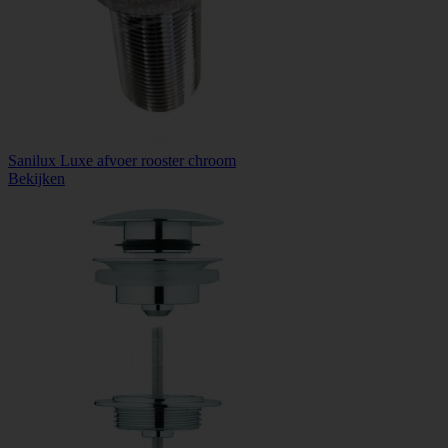
Sanilux Luxe afvoer rooster chroom
Bekijken