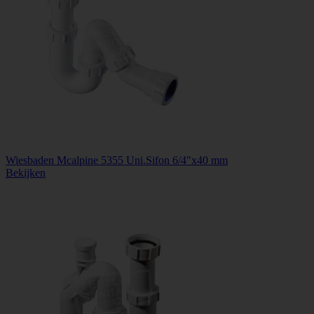
Wiesbaden Mcalpine 5355 Uni.Sifon 6/4"x40 mm
Bekijken