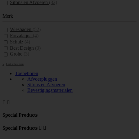
Sifons en Afvoeren
(32)
Merk
Wiesbaden
(52)
Forzalaqua
(4)
Schulz
(4)
Best Design
(3)
Grohe
(3)
Laat alles zien
Toebehoren
Afvoerpluggen
Sifons en Afvoeren
Bevestigingsmaterialen


Special Products
Special Products

