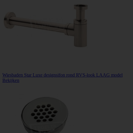
Wiesbaden Star Luxe designsifon rond RVS-look LAAG model
Bekijken