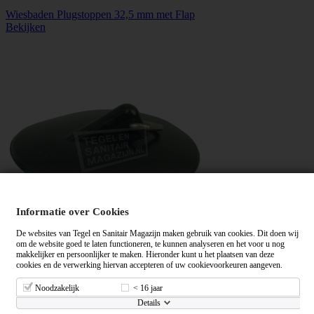
Wiesbaden Plugstoppen 32,5 mm met Flap
Bekijken
Informatie over Cookies
De websites van Tegel en Sanitair Magazijn maken gebruik van cookies. Dit doen wij
om de website goed te laten functioneren, te kunnen analyseren en het voor u nog
makkelijker en persoonlijker te maken. Hieronder kunt u het plaatsen van deze
Wiesbaden Plugstoppen 38,5 mm met Flap
cookies en de verwerking hiervan accepteren of uw cookievoorkeuren aangeven.
Bekijken
Noodzakelijk
< 16 jaar
Details