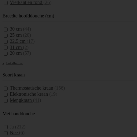
Vierkant en rond
(26)
Breedte hoofddouche (cm)
30 cm
(44)
25 cm
(20)
22.5 cm
(17)
31 cm
(2)
20 cm
(57)
Laat alles zien
Soort kraan
Thermostatische kraan
(156)
Elektronische kraan
(19)
Mengkraan
(41)
Met handdouche
Ja
(212)
Nee
(6)