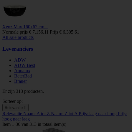
Xenz Max 160x62 cm...
Normale prijs
€ 7.156,11
Prijs
€ 6.305,61
All sale products
Leveranciers
ADW
ADW Best
Aqualux
BeterBad
Brauer
Er zijn 313 producten.
Sorteer op:
Relevantie

Relevantie
Naam: A tot Z
Naam: Z tot A
Prijs: laag naar hoog
Prijs:
hoog naar laag
Item 1-36 van 313 in totaal item(s)