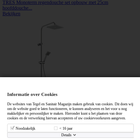
TRES Monoterm regendouche set opbouw met 25cm
hoofddouche...
Bekijken
Informatie over Cookies
De websites van Tegel en Sanitair Magazijn maken gebruik van cookies. Dit doen wij
om de website goed te laten functioneren, te kunnen analyseren en het voor u nog
makkelijker en persoonlijker te maken. Hieronder kunt u het plaatsen van deze
cookies en de verwerking hiervan accepteren of uw cookievoorkeuren aangeven.
TRES Lex regendouche set opbouw met 20cm hoofddouche...
Bekijken
Noodzakelijk
< 16 jaar
Details