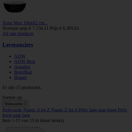
Xenz Max 160x62 cm...
Normale prijs
€ 7.156,11
Prijs
€ 6.305,61
All sale products
Leveranciers
ADW
ADW Best
Aqualux
BeterBad
Brauer
Er zijn 15 producten.
Sorteer op:
Relevantie

Relevantie
Naam: A tot Z
Naam: Z tot A
Prijs: laag naar hoog
Prijs:
hoog naar laag
Item 1-15 van 15 in totaal item(s)